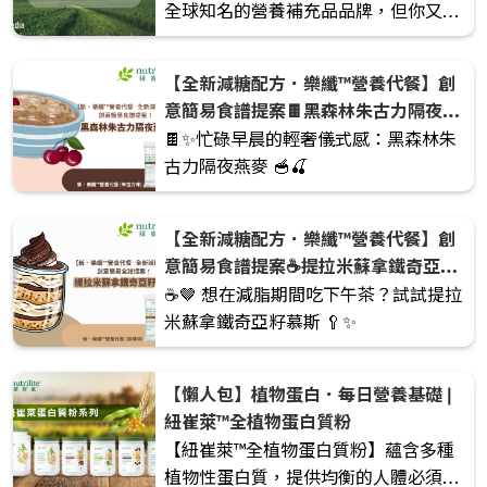
全球知名的營養補充品品牌，但你又知
不知道，這個引領健康潮流的品牌，靈
感竟然與我們日常吃的「白米」有關
【全新減糖配方．樂纖™營養代餐】創
🍚？ 今天就帶大家坐上時光機，回到
意簡易食譜提案🍫黑森林朱古力隔夜燕
1920 年代，揭開這段改變無數人健康的
麥🍒
🍫✨忙碌早晨的輕奢儀式感：黑森林朱
故事。
古力隔夜燕麥 🥣🍒
【全新減糖配方．樂纖™營養代餐】創
意簡易食譜提案☕️提拉米蘇拿鐵奇亞籽
慕斯🤎
☕️🤎 想在減脂期間吃下午茶？試試提拉
米蘇拿鐵奇亞籽慕斯 🥄✨
【懶人包】植物蛋白．每日營養基礎 |
紐崔萊™全植物蛋白質粉
【紐崔萊™全植物蛋白質粉】蘊含多種
植物性蛋白質，提供均衡的人體必須胺