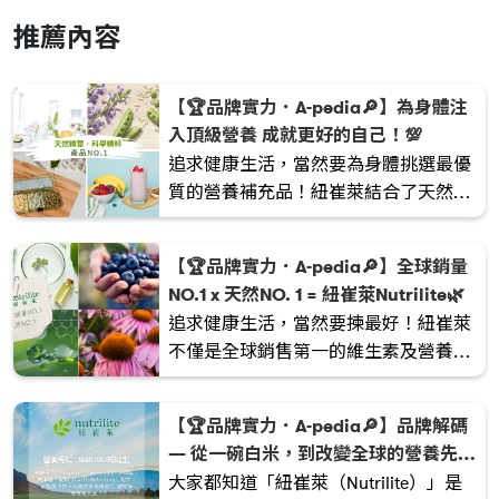
推薦內容
【🏆品牌實力．A-pedia🔎】為身體注
入頂級營養 成就更好的自己！💯
追求健康生活，當然要為身體挑選最優
質的營養補充品！紐崔萊結合了天然精
華與科學精粹，用心打造一系列優質產
品。
【🏆品牌實力．A-pedia🔎】全球銷量
NO.1 x 天然NO. 1 = 紐崔萊Nutrilite🌿
追求健康生活，當然要揀最好！紐崔萊
不僅是全球銷售第一的維生素及營養補
充品品牌，更在營養領域深耕超過90
年，一直引領著全球的營養潮流🌎。
【🏆品牌實力．A-pedia🔎】品牌解碼
— 從一碗白米，到改變全球的營養先驅
🌾✨
大家都知道「紐崔萊（Nutrilite）」是