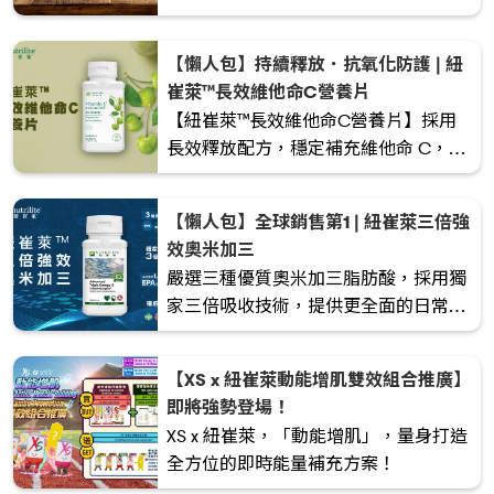
基酸，幫助補充日常蛋白質所需，適合
注重健康飲食、素食或想以植物來源補
【懶人包】持續釋放．抗氧化防護 | 紐
充蛋白質的人士。
崔萊™長效維他命C營養片
【紐崔萊™長效維他命C營養片】採用
長效釋放配方，穩定補充維他命 C，提
供持續抗氧化支援，幫助維持免疫力與
日常健康。適合關注忙碌生活與環境壓
【懶人包】全球銷售第1 | 紐崔萊三倍強
力的人士。
效奧米加三
嚴選三種優質奧米加三脂肪酸，採用獨
家三倍吸收技術，提供更全面的日常營
養補充。專為關注心血管、腦部及整體
健康人士而設，助你在忙碌生活中輕鬆
【XS x 紐崔萊動能增肌雙效組合推廣】
補充關鍵營養。
即將強勢登場！
XS x 紐崔萊，「動能增肌」，量身打造
全方位的即時能量補充方案！