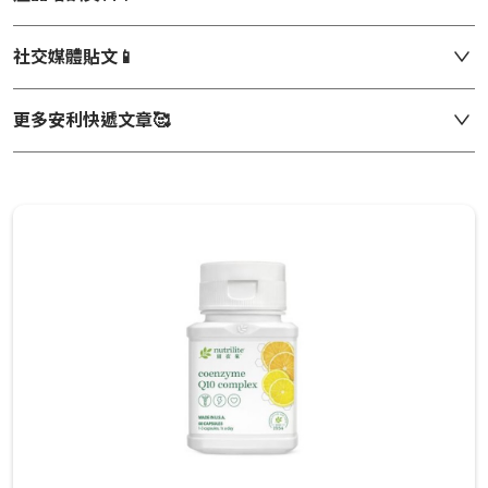
社交媒體貼文📱
更多安利快遞文章🥰