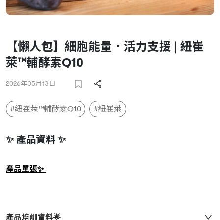
【懶人包】細胞能量．活力支援 | 紐崔
萊™輔酵素Q10
2026年05月13日
#紐崔萊™輔酵素Q10
#紐崔萊
✨ 產品資料 ✨
產品單張✨
產品培訓資料🌟