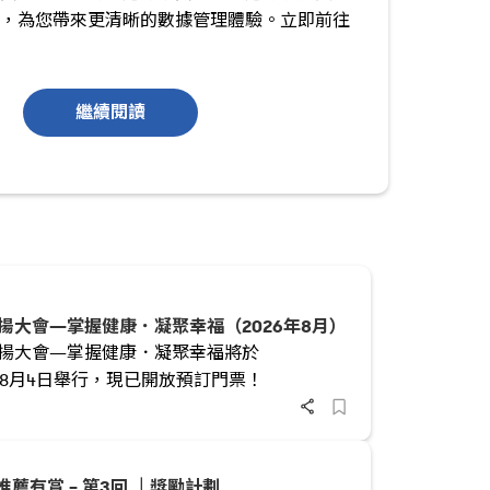
A70 的專屬印記。把握第4回黃金契機，贏取珍貴
輝煌！
繼續閱讀
揚大會—掌握健康．凝聚幸福（2026年8月）
揚大會—掌握健康．凝聚幸福將於
6年8月4日舉行，現已開放預訂門票！
推薦有賞 – 第3回 ⏌獎勵計劃