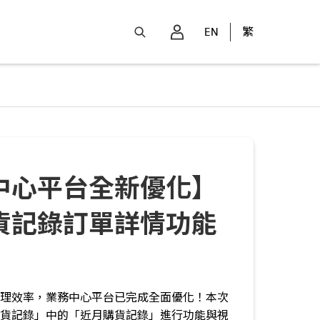
EN
繁
推薦有賞 – 第4回 ⏌獎
程碑，隆重推出「A70 推薦有賞 – 第4回獎勵計
分享，開啟業務新動能！凡達指定要求，即可
的「限定版 A70 公仔」。這不僅是一份精美獎