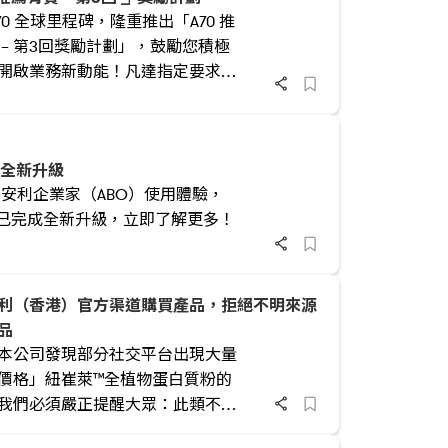
70 全球里程碑，隆重推出「A70 推
 – 第3回獎勵計劃」，鼓勵您積極
開啟業務新動能！凡達指定要求，
贈極具收藏價值的「限定版 A70 公
這不僅是一份精美獎勵，更是您邁
70 的專屬印記。把握第3回黃金契
z 全新升級
取珍貴紀念，與我們共創輝煌！
 安利企業家（ABO）使用體驗，
iz 已完成全新升級，立即了解更多！
利（香港）官方渠道購買產品，拒絕不明來源
品
本公司發現部分社交平台出現大量
價格」紐崔萊™全植物蛋白質粉的
我們必須嚴正提醒大眾：此類不明
銷售渠道，不僅存在產品質量問