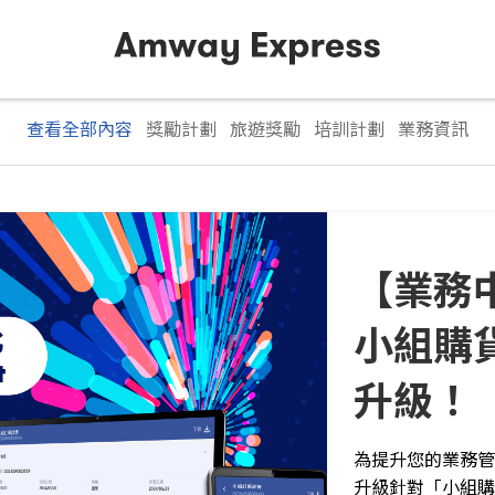
查看全部內容
獎勵計劃
旅遊獎勵
培訓計劃
業務資訊
⎾A70
勵計劃
邁向 A70 全球里
劃」，鼓勵您積極
獲贈極具收藏價值