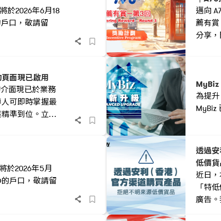
於2026年6月18
邁向 A
的戶口，敬請留
薦有賞
分享，
即可獲
仔」。
向 A
查詢頁面現已啟用
MyBi
機，贏
 查詢介面現已於業務
為提升
導人可即時掌握最
MyB
策精準到位。立即
度，攜手邁向共同
多可能！
透過安
低價貨
將於2026年5月
近日，
O的戶口，敬請留
「特低
廣告。
來源的