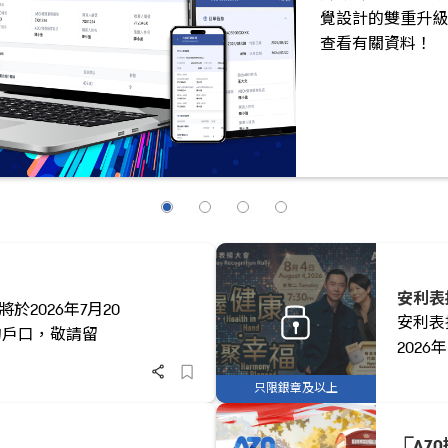
勵，更是您邁向 
紀念，與我們共創
安利表
於2026年7月20
安利表
的戶口，敬請留
202
只限銀章及以上
⎾A70