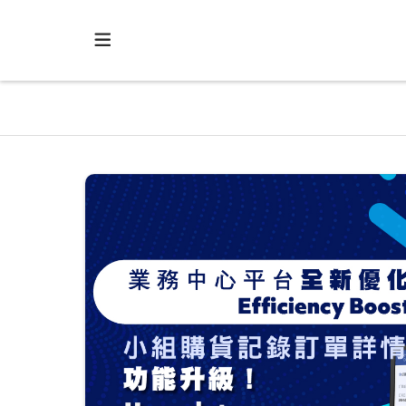
】
能
！本次
能與視