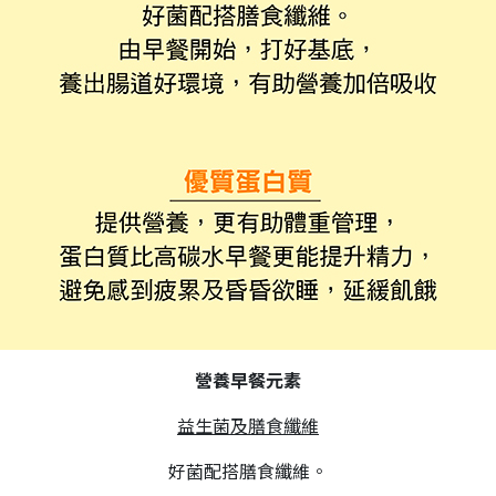
營養早餐元素
益生菌及膳食纖維
好菌配搭膳食纖維。