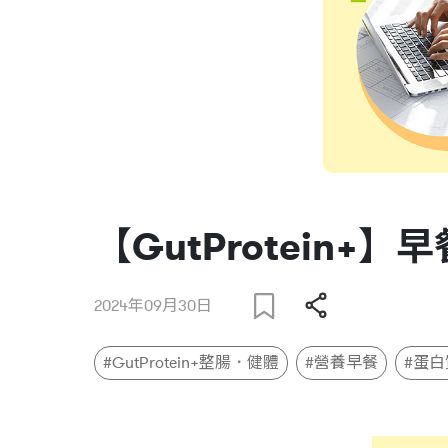
【GutProtein+
2024年09月30日
#GutProtein+整腸．健體
#營養早餐
#蛋白