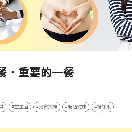
】早餐．重要的一餐
質
#益生菌
#膳食纖維
#腸道健康
#紐崔萊