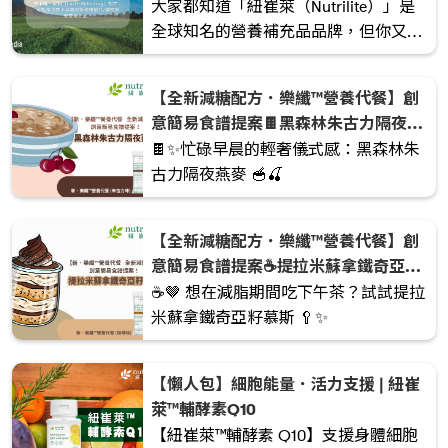
🌾✨
大家都知道「紐崔萊（Nutrilite）」是
全球知名的營養補充品品牌，但你又知
不知道，這個引領健康潮流的品牌，靈
感竟然與我們日常吃的「白米」有關
【全新減糖配方．樂纖™營養代餐】創
🍚？ 今天就帶大家坐上時光機，回到
意簡易食譜提案🍫黑森林朱古力隔夜燕
1920 年代，揭開這段改變無數人健康的
麥🍒
🍫✨忙碌早晨的輕奢儀式感：黑森林朱
故事。
古力隔夜燕麥 🥣🍒
【全新減糖配方．樂纖™營養代餐】創
意簡易食譜提案☕️提拉米蘇拿鐵奇亞籽
慕斯🤎
☕️🤎 想在減脂期間吃下午茶？試試提拉
米蘇拿鐵奇亞籽慕斯 🥄✨
【懶人包】細胞能量．活力支援 | 紐崔
萊™輔酵素Q10
【紐崔萊™輔酵素 Q10】支援身體細胞