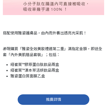
搭配使用雅姿護膚品，由內而外養出透亮光采肌！
🎁現購買「雅姿全效美妝禮遇第二重」滿指定金額，即送全
套「內外美肌贈品套裝」；包括：
紐崔萊™膠原蛋白肽飲品兩盒
紐崔萊™漢本萃活妍飲品兩盒
雅姿蛋白質面膜乙盒
推廣詳情