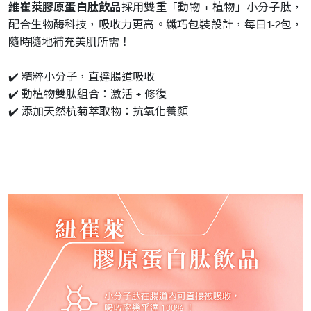
維崔萊膠原蛋白肽飲品
採用雙重「動物 + 植物」小分子肽，
配合生物酶科技，吸收力更高。纖巧包裝設計，每日1-2包，
隨時隨地補充美肌所需！
✔️ 精粹小分子，直達腸道吸收
✔️ 動植物雙肽組合：激活 + 修復
✔️ 添加天然杭菊萃取物：抗氧化養顏