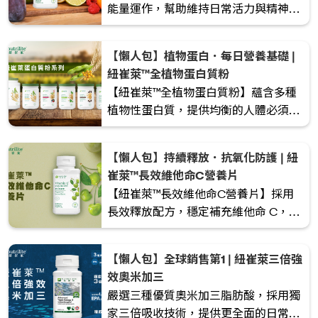
能量運作，幫助維持日常活力與精神狀
態。適合關注忙碌生活、體力消耗較大
或注重心臟健康的人士。
【懶人包】植物蛋白．每日營養基礎 |
紐崔萊™全植物蛋白質粉
【紐崔萊™全植物蛋白質粉】蘊含多種
植物性蛋白質，提供均衡的人體必須胺
基酸，幫助補充日常蛋白質所需，適合
注重健康飲食、素食或想以植物來源補
【懶人包】持續釋放．抗氧化防護 | 紐
充蛋白質的人士。
崔萊™長效維他命C營養片
【紐崔萊™長效維他命C營養片】採用
長效釋放配方，穩定補充維他命 C，提
供持續抗氧化支援，幫助維持免疫力與
日常健康。適合關注忙碌生活與環境壓
【懶人包】全球銷售第1 | 紐崔萊三倍強
力的人士。
效奧米加三
嚴選三種優質奧米加三脂肪酸，採用獨
家三倍吸收技術，提供更全面的日常營