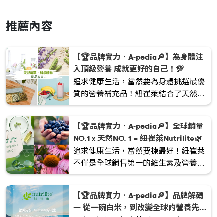
推薦內容
【🏆品牌實力．A-pedia🔎】為身體注
入頂級營養 成就更好的自己！💯
追求健康生活，當然要為身體挑選最優
質的營養補充品！紐崔萊結合了天然精
華與科學精粹，用心打造一系列優質產
品。
【🏆品牌實力．A-pedia🔎】全球銷量
NO.1 x 天然NO. 1 = 紐崔萊Nutrilite🌿
追求健康生活，當然要揀最好！紐崔萊
不僅是全球銷售第一的維生素及營養補
充品品牌，更在營養領域深耕超過90
年，一直引領著全球的營養潮流🌎。
【🏆品牌實力．A-pedia🔎】品牌解碼
— 從一碗白米，到改變全球的營養先驅