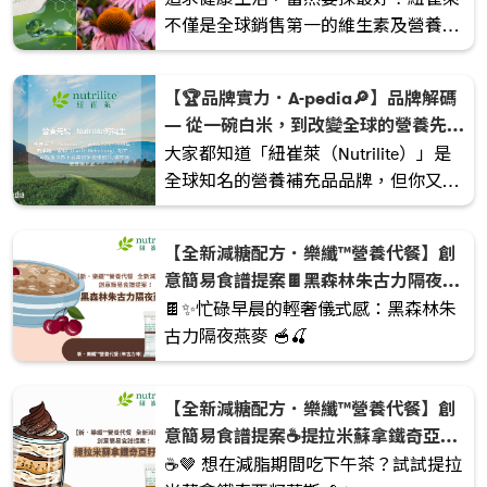
不僅是全球銷售第一的維生素及營養補
充品品牌，更在營養領域深耕超過90
年，一直引領著全球的營養潮流🌎。
【🏆品牌實力．A-pedia🔎】品牌解碼
— 從一碗白米，到改變全球的營養先驅
🌾✨
大家都知道「紐崔萊（Nutrilite）」是
全球知名的營養補充品品牌，但你又知
不知道，這個引領健康潮流的品牌，靈
感竟然與我們日常吃的「白米」有關
【全新減糖配方．樂纖™營養代餐】創
🍚？ 今天就帶大家坐上時光機，回到
意簡易食譜提案🍫黑森林朱古力隔夜燕
1920 年代，揭開這段改變無數人健康的
麥🍒
🍫✨忙碌早晨的輕奢儀式感：黑森林朱
故事。
古力隔夜燕麥 🥣🍒
【全新減糖配方．樂纖™營養代餐】創
意簡易食譜提案☕️提拉米蘇拿鐵奇亞籽
慕斯🤎
☕️🤎 想在減脂期間吃下午茶？試試提拉