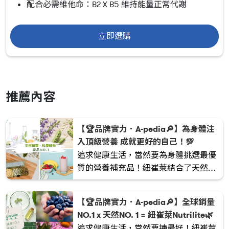
配合必需維他命：B2 X B5 維持能量正常代謝
立即選購
推薦內容
【🏆品牌實力．A-pedia🔎】為身體注
入頂級營養 成就更好的自己！💯
追求健康生活，當然要為身體挑選最優
質的營養補充品！紐崔萊結合了天然精
華與科學精粹，用心打造一系列優質產
品。
【🏆品牌實力．A-pedia🔎】全球銷量
NO.1 x 天然NO. 1 = 紐崔萊Nutrilite🌿
追求健康生活，當然要揀最好！紐崔萊