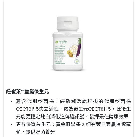
紐崔萊™益纖後生元
蘊含代謝型菌株：經熱滅活處理後的代謝型菌株
CECT8145失去活性，成為後生元CECT8145，此後生
元能更穩定地自消化道傳遞訊號，發揮最佳健康效果
更有優質益生元：黃金奇異果 X 紐崔萊自家農場紫蘿
蔔，提供好菌養分