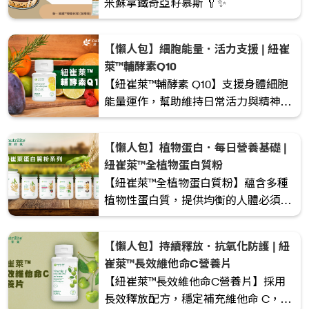
米蘇拿鐵奇亞籽慕斯 🥄✨
【懶人包】細胞能量．活力支援 | 紐崔
萊™輔酵素Q10
【紐崔萊™輔酵素 Q10】支援身體細胞
能量運作，幫助維持日常活力與精神狀
態。適合關注忙碌生活、體力消耗較大
或注重心臟健康的人士。
【懶人包】植物蛋白．每日營養基礎 |
紐崔萊™全植物蛋白質粉
【紐崔萊™全植物蛋白質粉】蘊含多種
植物性蛋白質，提供均衡的人體必須胺
基酸，幫助補充日常蛋白質所需，適合
注重健康飲食、素食或想以植物來源補
【懶人包】持續釋放．抗氧化防護 | 紐
充蛋白質的人士。
崔萊™長效維他命C營養片
【紐崔萊™長效維他命C營養片】採用
長效釋放配方，穩定補充維他命 C，提