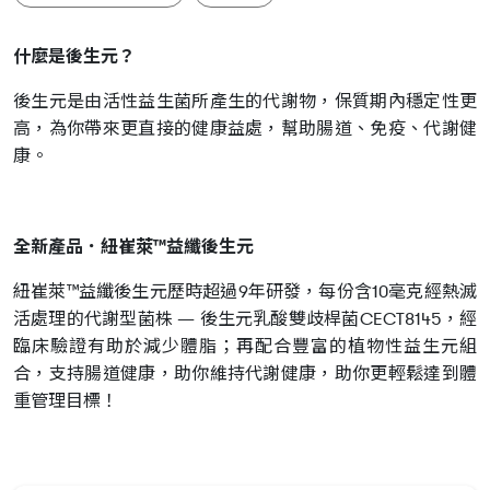
什麼是後生元？
後生元是由活性益生菌所產生的代謝物，保質期內穩定性更
高，為你帶來更直接的健康益處，幫助腸道、免疫、代謝健
康。
全新產品．紐崔萊™益纖後生元
紐崔萊™益纖後生元歷時超過9年研發，每份含10毫克經熱滅
活處理的代謝型菌株 — 後生元乳酸雙歧桿菌CECT8145，經
臨床驗證有助於減少體脂；再配合豐富的植物性益生元組
合，支持腸道健康，助你維持代謝健康，助你更輕鬆達到體
重管理目標！