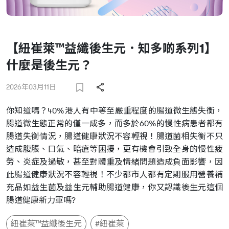
【紐崔萊™益纖後生元．知多啲系列1】
什麼是後生元？
2026年03月11日
你知道嗎？40%港人有中等至嚴重程度的腸道微生態失衡，
腸道微生態正常的僅一成多，而多於60%的慢性病患者都有
腸道失衡情況，腸道健康狀況不容輕視！
腸道菌相失衡不只
造成腹脹、口氣、暗瘡等困擾，更有機會引致全身的慢性疲
勞、炎症及過敏，甚至對體重及情緒問題造成負面影響，因
此腸道健康狀況不容輕視！不少都市人都有定期服用營養補
充品如益生菌及益生元輔助腸道健康，你又認識後生元這個
腸道健康新力軍嗎?
紐崔萊™益纖後生元
#紐崔萊