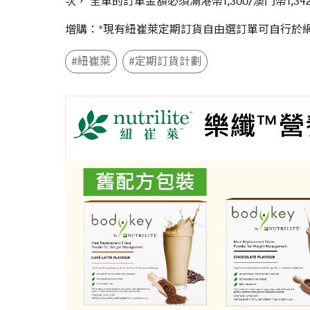
次， 全單的訂單金額必須滿港幣1,300/澳門幣1,3
增購：*現有紐崔萊定期訂貨自由選訂單可自行於網上
#紐崔萊
#定期訂貨計劃