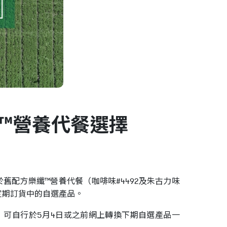
™營養代餐選擇
於舊配方樂纖™營養代餐（咖啡味#4492及朱古力味
定期訂貨中的自選產品。
 可自行於5月4日或之前網上轉換下期自選產品一