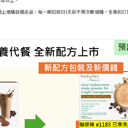
42或以上。
增購自選産品，每一期扣款日1天前不限次數增購，全單的訂單金額必