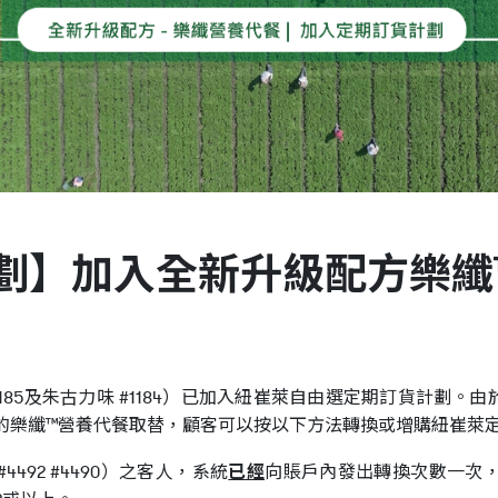
劃】加入全新升級配方樂纖
85及朱古力味 #1184）已加入紐崔萊自由選定期訂貨計劃。由
配方的樂纖™營養代餐取替，顧客可以按以下方法轉換或增購紐崔萊
92 #4490）之客人，系統
已經
向賬戶內發出轉換次數一次，