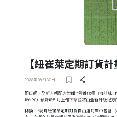
【紐崔萊定期訂貨計
2026年04月30日
即日起，全新升級配方樂纖™營養代餐（咖啡味#11
#4490）預計於5 月上旬下架並將由全新升級
轉換：*現有紐崔萊定期訂貨自由選訂單中包含（#44