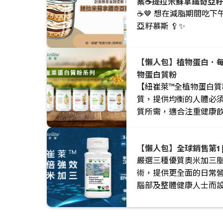
案☕️提拉米蘇拿鐵奇亞籽
☕️🤎 想在減脂期間吃
亞籽慕斯 🥄✨
【懶人包】植物蛋白．每日
物蛋白質粉
【紐崔萊™全植物蛋白質
質，提供均衡的人體必
質所需，適合注重健康
充蛋白質的人士。
【懶人包】全球銷售第1 
嚴選三種優質奧米加三
術，提供更全面的日常
腦部及整體健康人士而
充關鍵營養。