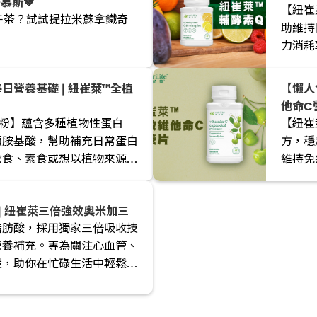
慕斯🤎
【紐崔
下午茶？試試提拉米蘇拿鐵奇
助維持
力消耗
營養基礎 | 紐崔萊™全植
【懶人
他命C
粉】蘊含多種植物性蛋白
【紐崔
須胺基酸，幫助補充日常蛋白
方，穩
飲食、素食或想以植物來源補
維持免
力的人
| 紐崔萊三倍強效奧米加三
脂肪酸，採用獨家三倍吸收技
營養補充。專為關注心血管、
設，助你在忙碌生活中輕鬆補