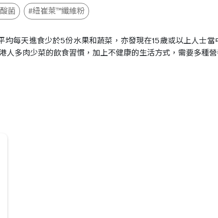
乳酸菌
#紐崔萊™纖維粉
平均每天進食少於5份水果和蔬菜，亦發現在15歲或以上人士當中，分
港人多肉少菜的飲食習慣，加上不健康的生活方式，需要多種營