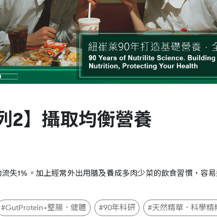
列2】攝取均衡營養
約流失1%。加上經常外出用膳及養成多肉少菜的飲食習慣，容
#GutProtein+整腸．健體
#90年科研
#天然精華．科學精