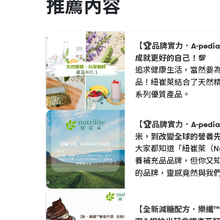
推薦內容
【🏆品牌實力．A-ped
成就更好的自己！💯
追求健康生活，當然要
品！紐崔萊結合了天然
系列優質產品。
【🏆品牌實力．A-pedi
米，到改變全球的營養先
大家都知道「紐崔萊（Nut
養補充品品牌，但你又
的品牌，靈感竟然與我們
今天就帶大家坐上時光機，
段改變無數人健康的故
【全新減糖配方．樂纖