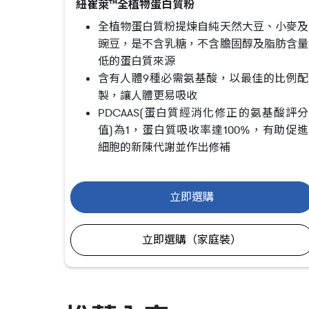
紐崔萊™全植物蛋白質粉
全植物蛋白質粉提煉自純天然大豆、小麥及
豌豆，是不含乳糖，不含膽固醇及脂肪含量
低的蛋白質來源
含有人體9種必需氨基酸，以最佳的比例配
製，讓人體更易吸收
PDCAAS(蛋白質經消化修正的氨基酸評分
值)為1，蛋白質吸收率達100%，有助促進
細胞的新陳代謝並作出修補
立即選購
立即選購（家庭裝）