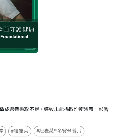
易造成營養攝取不足，導致未能攝取均衡營養，影響
粹
#紐崔萊
#紐崔萊™多寶營養片