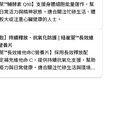
萊™輔酵素 Q10】支援身體細胞能量運作，幫
日常活力與精神狀態。適合關注忙碌生活、體
較大或注重心臟健康的人士。
包】持續釋放．抗氧化防護 | 紐崔萊™長效維
營養片
萊™長效維他命C營養片】採用長效釋放配
定補充維他命 C，提供持續抗氧化支援，幫助
疫力與日常健康。適合關注忙碌生活與環境壓
士。