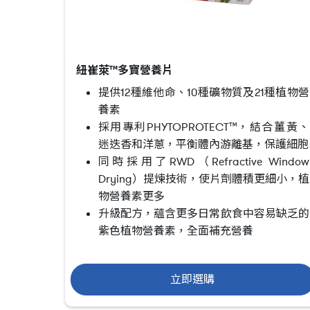
紐崔萊™多寶營養片
提供12種維他命、10種礦物質及21種植物營
養素
採用專利PHYTOPROTECT™，結合薑黃、
迷迭香和洋蔥，平衡體內游離基，保護細胞
同時採用了RWD（Refractive Window
Drying）提煉技術，使片劑體積更細小，植
物營養素更多
升級配方，蘊含更多日常飲食中容易缺乏的
紫色植物營養素，全面補充營養
立即選購