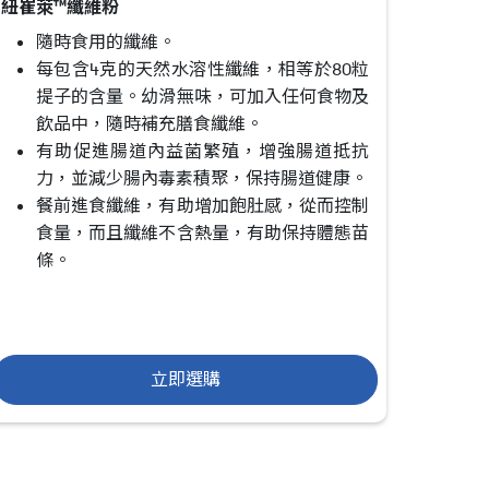
紐崔萊™纖維粉
隨時食用的纖維。
每包含4克的天然水溶性纖維，相等於80粒
提子的含量。幼滑無味，可加入任何食物及
飲品中，隨時補充膳食纖維。
有助促進腸道內益菌繁殖，增強腸道抵抗
力，並減少腸內毒素積聚，保持腸道健康。
餐前進食纖維，有助增加飽肚感，從而控制
食量，而且纖維不含熱量，有助保持體態苗
條。
立即選購