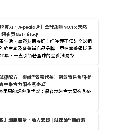
牌實力．A-pedia🔎】全球銷量NO.1 x 天然
= 紐崔萊Nutrilite🌿
康生活，當然要揀最好！紐崔萊不僅是全球銷
的維生素及營養補充品品牌，更在營養領域深
90年，一直引領著全球的營養潮流🌎。
減糖配方．樂纖™營養代餐】創意簡易食譜提
黑森林朱古力隔夜燕麥🍒
忙碌早晨的輕奢儀式感：黑森林朱古力隔夜燕麥
包】細胞能量．活力支援 | 紐崔萊™輔酵素