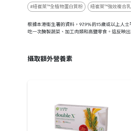
#紐崔萊™全植物蛋白質粉
紐崔萊™強效複合
根據本港衞生署的資料，97.9%的15歲或以上人士
吃一次醃製蔬菜、加工肉類和高鹽零食。這反映出
攝取額外營養素