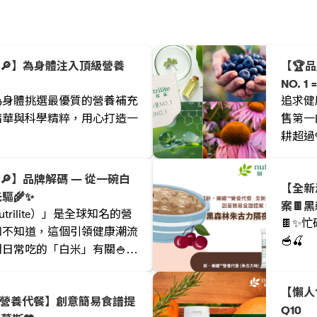
ia🔎】為身體注入頂級營養
【🏆品
NO. 1 
為身體挑選最優質的營養補充
追求健
精華與科學精粹，用心打造一
售第一
耕超過
a🔎】品牌解碼 — 從一碗白
【全新
驅🌾✨
案🍫
rilite）」是全球知名的營
🍫✨
知不知道，這個引領健康潮流
🥣🍒
日常吃的「白米」有關🍚？
回到 1920 年代，揭開這
事。
【懶人
™營養代餐】創意簡易食譜提
Q10