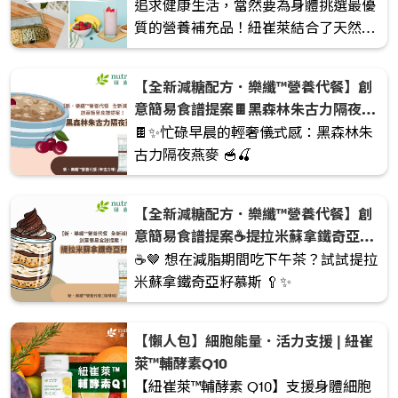
追求健康生活，當然要為身體挑選最優
故事。
質的營養補充品！紐崔萊結合了天然精
華與科學精粹，用心打造一系列優質產
品。
【全新減糖配方．樂纖™營養代餐】創
意簡易食譜提案🍫黑森林朱古力隔夜燕
麥🍒
🍫✨忙碌早晨的輕奢儀式感：黑森林朱
古力隔夜燕麥 🥣🍒
【全新減糖配方．樂纖™營養代餐】創
意簡易食譜提案☕️提拉米蘇拿鐵奇亞籽
慕斯🤎
☕️🤎 想在減脂期間吃下午茶？試試提拉
米蘇拿鐵奇亞籽慕斯 🥄✨
【懶人包】細胞能量．活力支援 | 紐崔
萊™輔酵素Q10
【紐崔萊™輔酵素 Q10】支援身體細胞