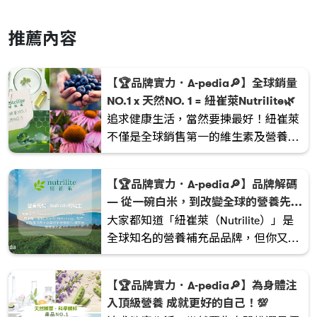
推薦內容
【🏆品牌實力．A-pedia🔎】全球銷量
NO.1 x 天然NO. 1 = 紐崔萊Nutrilite🌿
追求健康生活，當然要揀最好！紐崔萊
不僅是全球銷售第一的維生素及營養補
充品品牌，更在營養領域深耕超過90
年，一直引領著全球的營養潮流🌎。
【🏆品牌實力．A-pedia🔎】品牌解碼
— 從一碗白米，到改變全球的營養先驅
🌾✨
大家都知道「紐崔萊（Nutrilite）」是
全球知名的營養補充品品牌，但你又知
不知道，這個引領健康潮流的品牌，靈
感竟然與我們日常吃的「白米」有關
【🏆品牌實力．A-pedia🔎】為身體注
🍚？ 今天就帶大家坐上時光機，回到
入頂級營養 成就更好的自己！💯
1920 年代，揭開這段改變無數人健康的