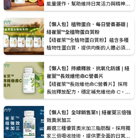
能量運作，幫助維持日常活力與精神狀
態。適合關注忙碌生活、體力消耗較大
或注重心臟健康的人士。
【懶人包】植物蛋白．每日營養基礎 |
紐崔萊™全植物蛋白質粉
【紐崔萊™全植物蛋白質粉】蘊含多種
植物性蛋白質，提供均衡的人體必須胺
基酸，幫助補充日常蛋白質所需，適合
注重健康飲食、素食或想以植物來源補
【懶人包】持續釋放．抗氧化防護 | 紐
充蛋白質的人士。
崔萊™長效維他命C營養片
【紐崔萊™長效維他命C營養片】採用
長效釋放配方，穩定補充維他命 C，提
供持續抗氧化支援，幫助維持免疫力與
日常健康。適合關注忙碌生活與環境壓
【懶人包】全球銷售第1 | 紐崔萊三倍強
力的人士。
效奧米加三
嚴選三種優質奧米加三脂肪酸，採用獨
家三倍吸收技術，提供更全面的日常營