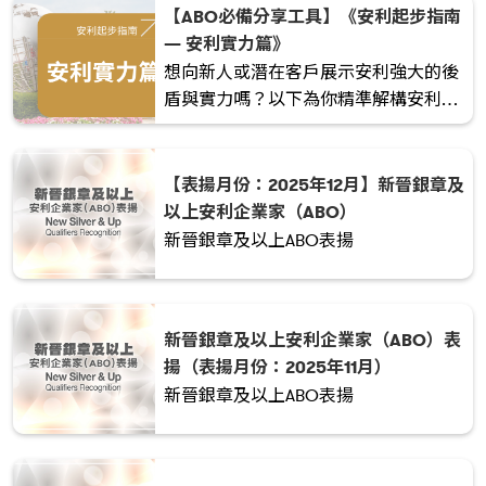
【ABO必備分享工具】《安利起步指南
享成果的事業 ！
— 安利實力篇》
想向新人或潛在客戶展示安利強大的後
盾與實力嗎？以下為你精準解構安利的
卓越優勢與龐大的健康市場潛力，是助
你開拓事業、建立專業形象的最佳幫
手！
【表揚月份：2025年12月】新晉銀章及
以上安利企業家（ABO）
新晉銀章及以上ABO表揚
新晉銀章及以上安利企業家（ABO）表
揚（表揚月份：2025年11月）
新晉銀章及以上ABO表揚