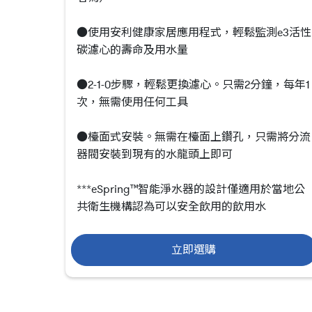
●使用安利健康家居應用程式，輕鬆監測e3活性
碳濾心的壽命及用水量
●2-1-0步驟，輕鬆更換濾心。只需2分鐘，每年1
次，無需使用任何工具
●檯面式安裝。無需在檯面上鑽孔，只需將分流
器閥安裝到現有的水龍頭上即可
***eSpring™智能淨水器的設計僅適用於當地公
共衛生機構認為可以安全飲用的飲用水
立即選購