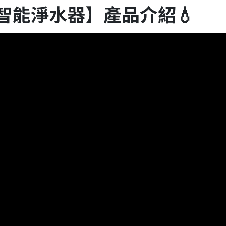
g™智能淨水器
產品介紹💧
】