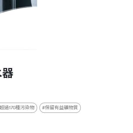
水器
超過170種污染物
#保留有益礦物質