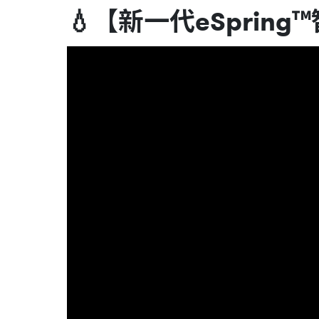
💧【新一代eSprin