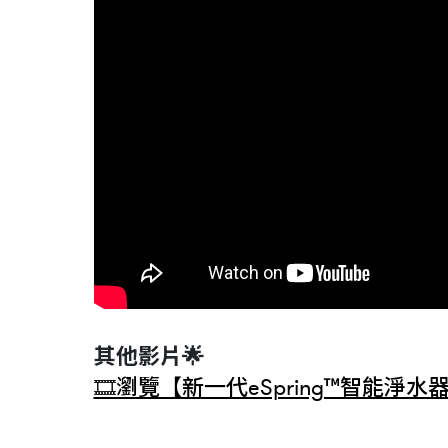
其他影片🌟
🎞️瀏覽【新一代eSpring™智能