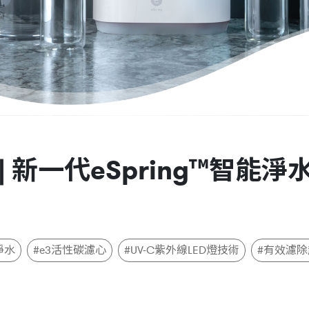
 新一代eSpring™智能淨
淨水
#e3活性碳濾心
#UV-C紫外線LED燈技術
#有效濾除