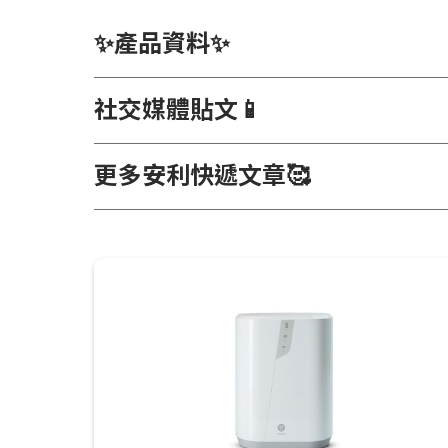
✨產品資料✨
社交媒體貼文📱
更多安利快遞文章🥰