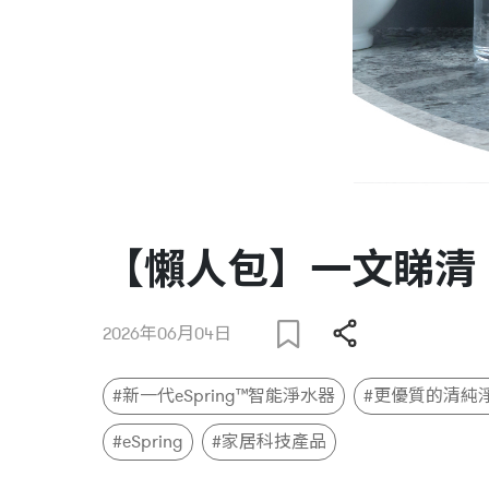
【懶人包】一文睇清 |
2026年06月04日
#新一代eSpring™智能淨水器
#更優質的清純
#eSpring
#家居科技產品