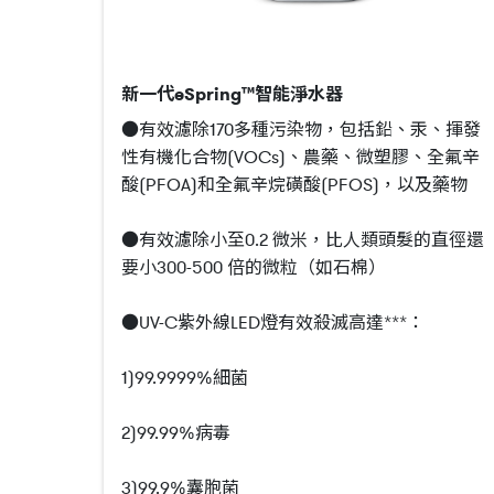
新一代eSpring™智能淨水器
●有效濾除170多種污染物，包括鉛、汞、揮發
性有機化合物(VOCs)、農藥、微塑膠、全氟辛
酸(PFOA)和全氟辛烷磺酸(PFOS)，以及藥物
●有效濾除小至0.2 微米，比人類頭髮的直徑還
要小300-500 倍的微粒（如石棉）
●UV-C紫外線LED燈有效殺滅高達***：
1)99.9999%細菌
2)99.99%病毒
3)99.9%囊胞菌