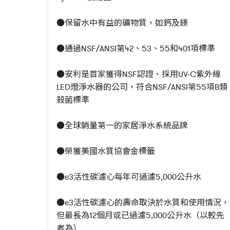
●保留水中有益的礦物質，如鈣及鎂
●通過NSF/ANSI第42、53、55和401項標準
●安利是首家獲得NSF認證、採用UV-C紫外線
LED燈淨水器的公司，符合NSF/ANSI第55項B類
殺菌標準
●全球銷量第一的家居淨水系統品牌
●榮獲美國水質協會金標籤
●e3活性碳濾心每年可過濾5,000公升水
●e3活性碳濾心的壽命取決於水質和使用情況，
但最長為12個月或已過濾5,000公升水（以較先
者為
）