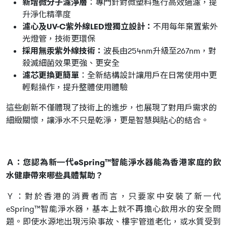
新增微分子濾淨層
：專門針對微塑料進行高效過濾，提
升淨化精準度
濾心及UV-C紫外線LED燈獨立設計：
不用每年棄置紫外
光燈管，技術更環保
採用無汞紫外線技術：
波長由254nm升級至267nm，對
殺滅細菌效果更強、更安全
濾芯更換更簡單
：全新結構設計讓用戶在日常使用中更
輕鬆操作，提升整體使用體驗
這些創新不僅體現了技術上的進步，也展現了對用戶需求的
細緻關懷，讓淨水不只是乾淨，更是智慧與貼心的結合。
Ａ：您認為新㇐代eSpring™智能淨水器能為香港家庭的飲
水健康帶來哪些具體幫助？
Ｙ：對於香港的消費者而言，只要家中安裝了新一代
eSpring™智能淨水器，基本上就不再擔心飲用水的安全問
題。即使水源地出現污染事故、樓宇管道老化，或水質受到