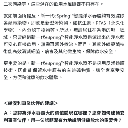
二次污染等，這些潛在的飲用水風險都不再存在。
就如前面所提及，新一代eSpring™智能淨水器能夠有效濾除
各類污染物，即使是新型污染物，如抗生素、PFAS（永久化
學物）、內分泌干擾物等。所以，無論居住在香港的哪一區
域，只要經過新一代eSpring™智能淨水器過濾出來的淨水都
可安心直接飲用，無需再額外煮沸。而且，其紫外線殺菌技
術能高效消滅細菌、病毒及其他微生物，保障飲水安全。
更重要的是，新一代eSpring™智能淨水器不是採用反滲透膜
技術，因此能保留水中原有的有益礦物質，讓全家享受安
全、方便和健康的飲水體驗。
＜給安利事業伙伴的建議＞
Ａ：您認為淨水器最大的價值體現在哪裡？您會如何建議安
利事業伙伴，用㇐句話簡潔有力地說明健康飲水的重要性？