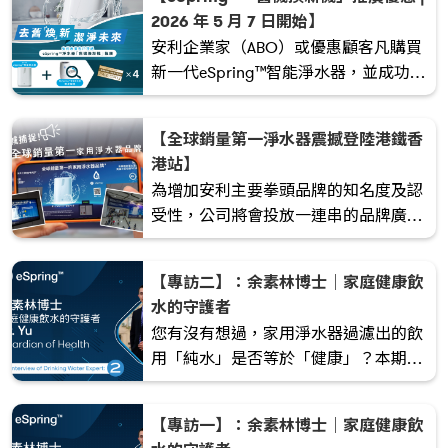
守護全家每一口呼吸。
2026 年 5 月 7 日開始】
安利企業家（ABO）或優惠顧客凡購買
新一代eSpring™智能淨水器，並成功提
供有效的舊eSpring™智能淨水器（產品
編號: 0188）之機身編號，便可享「舊
【全球銷量第一淨水器震撼登陸港鐵香
機換新機」優惠並獲得總值港幣$1,600/
港站】
澳門幣1,652的電子產品券。電子產品券
為增加安利主要拳頭品牌的知名度及認
數量有限，送完即止。
受性，公司將會投放一連串的品牌廣
告，全力協助領袖分享產品，邁向
A70！作為全球銷量第一的家用淨水器
【專訪二】：余素林博士｜家庭健康飲
品牌，新一代eSpring™智能淨水器以
水的守護者
80 倍巨大版震撼登場，進駐人流最旺
您有沒有想過，家用淨水器過濾出的飲
的港鐵香港站 T 字廣告牆。廣告一亮
用「純水」是否等於「健康」？本期專
相，瞬間成為站內焦點，吸引途人停下
訪，余素林博士將會與我們深入剖析不
腳步，細看 eSpring™ 的純淨承諾與創
同淨水技術的特點，以及哪一款淨水器
新科技，進一步放大品牌影響力，推動
【專訪一】：余素林博士｜家庭健康飲
較適合家庭長期使用。
業務增長。