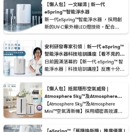
【懶人包】一文睇清 | 新一代
我們的工程師和科學家團隊開創先河，
eSpring™智能淨水器
研發了於家居淨水系統中使用的UV-C紫
新一代eSpring™智能淨水器 ，採用創
外線LED燈。喝下第一口，即可以品嚐
新的UV-C紫外線LED燈技術，配合
到其不同之處！
eSpring™ e3活性碳濾心，有效減少和
消滅飲用水中更多的污染物和微生物。
安利研發專家引領｜新一代 eSpring™
我們的工程師和科學家團隊開創先河，
智能淨水器科技培訓講座【看不見的污
研發了於家居淨水系統中使用的UV-C紫
染，看得見的守護】
日前圓滿落幕的【新一代 eSpring™ 智
外線LED燈。喝下第一口，即可以品嚐
能淨水器｜科技培訓講座】反應十分熱
到其不同之處！
烈！是次講座特別邀請到安利研發專家
——楊致欣（Cheryl）小姐，為大家深
【懶人包】抵禦隱形空氣威脅 |
度剖析 eSpring™ 的核心技術與優勢；
Atmosphere Sky™及Atmosphere
現場更破天荒進行即時實驗，震撼的視
Mini™空氣清新機
【Atmosphere Sky™及Atmosphere
覺體驗宛如親臨安利頂級實驗室！當天
Mini™空氣清新機】採用細密高效濾
超過 300 位領導人於線上及線下同步參
網，能有效過濾小至0.0024微米的懸浮
與，他們紛紛表示大開眼界、獲益良
粒子及340+種污染物，包括微塑膠粒，
多。
【eSpring™「舊機換新機」推廣優惠 |