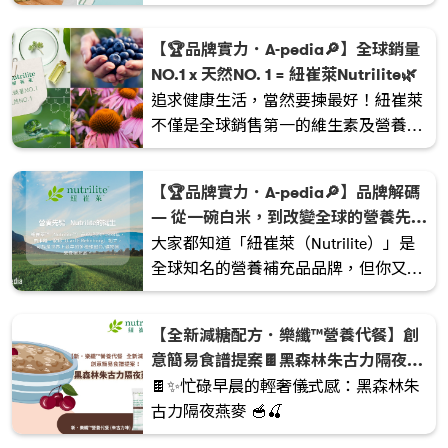
華與科學精粹，用心打造一系列優質產
品。
【🏆品牌實力．A-pedia🔎】全球銷量
NO.1 x 天然NO. 1 = 紐崔萊Nutrilite🌿
追求健康生活，當然要揀最好！紐崔萊
不僅是全球銷售第一的維生素及營養補
充品品牌，更在營養領域深耕超過90
年，一直引領著全球的營養潮流🌎。
【🏆品牌實力．A-pedia🔎】品牌解碼
— 從一碗白米，到改變全球的營養先驅
🌾✨
大家都知道「紐崔萊（Nutrilite）」是
全球知名的營養補充品品牌，但你又知
不知道，這個引領健康潮流的品牌，靈
感竟然與我們日常吃的「白米」有關
【全新減糖配方．樂纖™營養代餐】創
🍚？ 今天就帶大家坐上時光機，回到
意簡易食譜提案🍫黑森林朱古力隔夜燕
1920 年代，揭開這段改變無數人健康的
麥🍒
🍫✨忙碌早晨的輕奢儀式感：黑森林朱
故事。
古力隔夜燕麥 🥣🍒