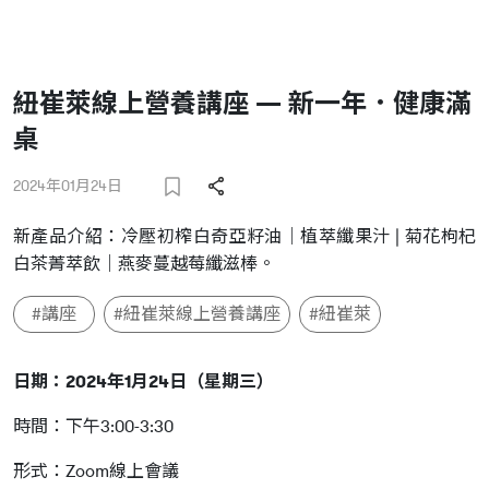
紐崔萊線上營養講座 — 新一年．健康滿
桌
2024年01月24日
新產品介紹：冷壓初榨白奇亞籽油｜植萃纖果汁 | 菊花枸杞
白茶菁萃飲｜燕麥蔓越莓纖滋棒。
#講座
#紐崔萊線上營養講座
#紐崔萊
日期：2024年1月24日（星期三）
時間：下午3:00-3:30
形式：Zoom線上會議