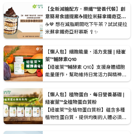
【全新減糖配方．樂纖™營養代餐】創
意簡易食譜提案☕️提拉米蘇拿鐵奇亞籽
慕斯🤎
☕️🤎 想在減脂期間吃下午茶？試試提拉
米蘇拿鐵奇亞籽慕斯 🥄✨
【懶人包】細胞能量．活力支援 | 紐崔
萊™輔酵素Q10
【紐崔萊™輔酵素 Q10】支援身體細胞
能量運作，幫助維持日常活力與精神狀
態。適合關注忙碌生活、體力消耗較大
或注重心臟健康的人士。
【懶人包】植物蛋白．每日營養基礎 |
紐崔萊™全植物蛋白質粉
【紐崔萊™全植物蛋白質粉】蘊含多種
植物性蛋白質，提供均衡的人體必須胺
基酸，幫助補充日常蛋白質所需，適合
注重健康飲食、素食或想以植物來源補