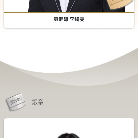
廖健雄 李綺雯
銀章