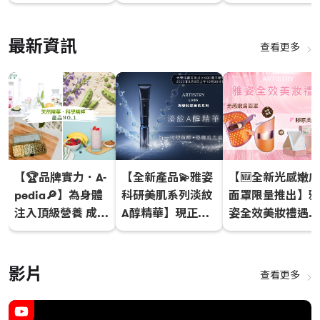
場！
倍 | XS運動營養
列
最新資訊
查看更多
【🏆品牌實力．A-
【全新產品💫雅姿
【🆕全新光感嫩膚
pedia🔎】為身體
科研美肌系列淡紋
面罩限量推出】雅
注入頂級營養 成就
A醇精華】現正配
姿全效美妝禮遇新
更好的自己！💯
售中
增禮品選項🎁
影片
查看更多