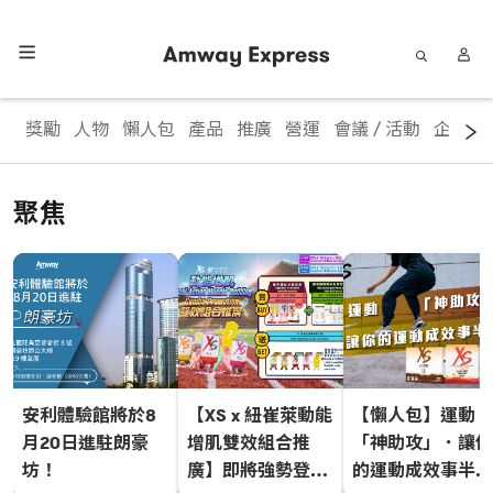
獎勵
人物
懶人包
產品
推廣
營運
會議 / 活動
企業資
聚焦
安利體驗館將於8
【XS x 紐崔萊動能
【懶人包】運動
月20日進駐朗豪
增肌雙效組合推
「神助攻」．讓你
坊！
廣】即將強勢登
的運動成效事半功