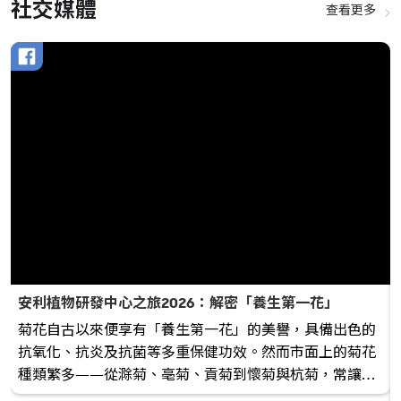
社交媒體
查看更多
安利植物研發中心之旅2026：解密「養生第一花」
菊花自古以來便享有「養生第一花」的美譽，具備出色的
抗氧化、抗炎及抗菌等多重保健功效。然而市面上的菊花
種類繁多——從滁菊、亳菊、貢菊到懷菊與杭菊，常讓想
養生的朋友不知從何入手。 為了尋找最具藥用價值的品