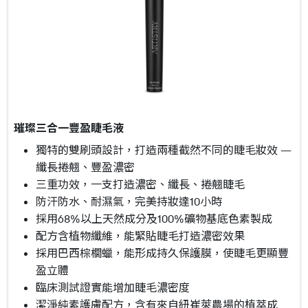
璀璨三合一豐盈睫毛液
獨特的雙刷頭設計，打造兩種截然不同的睫毛妝效 —
纖長捲翹、豐盈濃密
三重功效，一支打造濃密、纖長、捲翹睫毛
防汗防水、耐濕氣，完美持妝達10小時
採用68%以上天然成分及100%礦物基底色素製成
配方含植物纖維，能緊貼睫毛打造濃密效果
採用巴西棕櫚蠟，能形成持久保護膜，使睫毛更顯豐
盈立體
臨床測試證實能增加睫毛濃密度
潔淨純素護膚配方，含有來自紐崔萊農場的植萃成