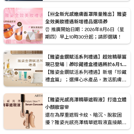
皺配方，重新定義視黃醇護膚表現。
【🆕全新光感嫩膚面罩限量推出】雅姿
全效美妝禮遇新增禮品選項🎁
⏰ 推廣開始日期：2026年8月6日（星
期四）早上10時30分起；請即選購！
【雅姿金鑽賦活系列禮遇】超效精華篇
現已登場｜🎁珍藏禮盒禮遇將於6月11
日早上10時30分推出_x
【雅姿金鑽賦活系列禮遇】新增「珍藏
禮盒篇」；選擇心水產品，激活肌膚年
輕能量。
【雅姿光感亮澤精華遮瑕液】打造立體
小顏妝容🌸
還在為厚重遮瑕卡紋、暗沉、脫妝困
擾？雅姿光感亮澤精華遮瑕液直接顛覆
你對遮瑕液的想像！