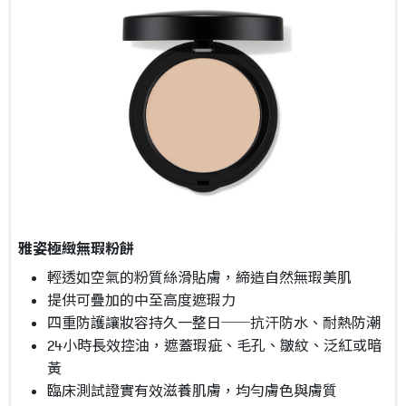
雅姿極緻無瑕粉餅
輕透如空氣的粉質絲滑貼膚，締造自然無瑕美肌
提供可疊加的中至高度遮瑕力
四重防護讓妝容持久一整日──抗汗防水、耐熱防潮
24小時長效控油，遮蓋瑕疵、毛孔、皺紋、泛紅或暗
黃
臨床測試證實有效滋養肌膚，均勻膚色與膚質