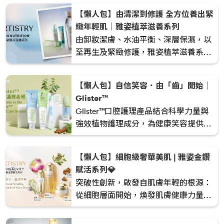
【懶人包】由清潔到修護 全方位養出緊
緻年輕肌｜雅姿植萃滋養系列
由卸妝潔膚、水油平衡、深層保濕，以
至再生及緊緻修護，雅姿植萃滋養系列
能全面照顧肌膚日常所需。系列針對不
同膚質與護膚階段，協助肌膚回復潔
【懶人包】自信笑容．由「齒」開始｜
淨、穩定、水潤與彈潤狀態，輕鬆養成
Glister™
健康透亮好膚質。
Glister™口腔護理產品結合科學力量與
強效植物護理成分，為健康笑容提供全
面解決方案。透過臨床驗證的Glister™
口腔健康三步曲，支援您身體第二大微
【懶人包】細胞級奢華美肌 | 雅姿金鑽
生態的平衡。身為全球首個且唯一全程
賦活系列💎
可追蹤的口腔護理品牌，從原料到成品
突破性創新，啟發自肌膚年輕的根源：
層層把關，品質公開透明。養成持續使
從細胞層面開始，煥發肌膚健康力量。
用的習慣，能有效強健牙齒與牙齦，築
雅姿金鑽賦活系列貫徹守護肌膚的整個
起長效防護，讓口腔時刻健康清新。
細胞生命週期，賦活肌膚內在年輕，有