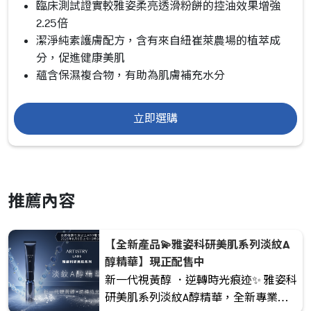
臨床測試證實較雅姿柔亮透滑粉餅的控油效果增強
2.25倍
潔淨純素護膚配方，含有來自紐崔萊農場的植萃成
分，促進健康美肌
蘊含保濕複合物，有助為肌膚補充水分
立即選購
推薦內容
【全新產品💫雅姿科研美肌系列淡紋A
醇精華】現正配售中
新一代視黃醇 ．逆轉時光痕迹✨ 雅姿科
研美肌系列淡紋A醇精華，全新專業抗