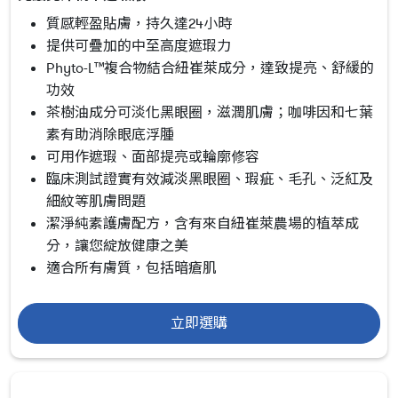
質感輕盈貼膚，持久達24小時
提供可疊加的中至高度遮瑕力
Phyto-L™複合物結合紐崔萊成分，達致提亮、舒緩的
功效
茶樹油成分可淡化黑眼圈，滋潤肌膚；咖啡因和七葉
素有助消除眼底浮腫
可用作遮瑕、面部提亮或輪廓修容
臨床測試證實有效減淡黑眼圈、瑕疵、毛孔、泛紅及
細紋等肌膚問題
潔淨純素護膚配方，含有來自紐崔萊農場的植萃成
分，讓您綻放健康之美
適合所有膚質，包括暗瘡肌
立即選購