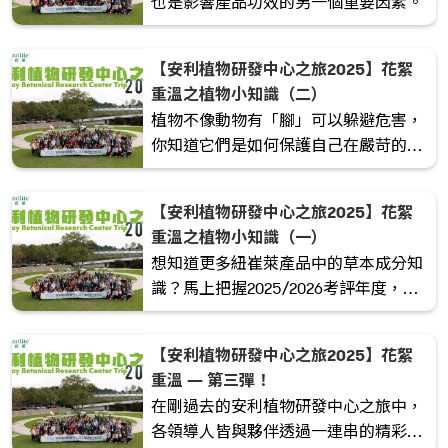
也是影響產品功效的另一個重要因素。
【安利植物研發中心之旅2025】花絮
重溫之植物小知識（二）
植物不像動物有「腳」可以躲避危害，
你知道它們是如何保護自己在嚴苛的環
境中生存下來的呢？
【安利植物研發中心之旅2025】花絮
重溫之植物小知識（一）
想知道更多紐崔萊產品中的草本成分知
識？馬上把握2025/2026考評年度，安
利植物研發中心之旅2026約定你！立即
行動，計算時段1月31日截止啦！
【安利植物研發中心之旅2025】花絮
重溫 — 第三彈！
在剛過去的安利植物研發中心之旅中，
各領導人皆與夥伴透過一連串的精彩活