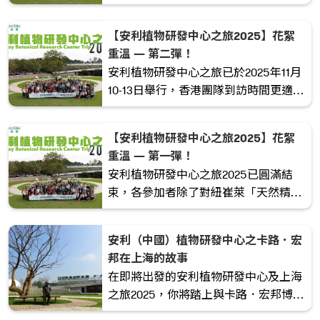
動留下深刻回憶。
【安利植物研發中心之旅2025】花絮
重溫 — 第二彈！
安利植物研發中心之旅已於2025年11月
10-13日舉行，香港團隊到訪時間更適逢
杭白菊盛開的季節，成為今年唯一能親
手採摘杭白菊的團隊！
【安利植物研發中心之旅2025】花絮
重溫 — 第一彈！
安利植物研發中心之旅2025已圓滿結
束，各參加者除了對紐崔萊「天然精
華．科學精粹」的理念有更深入的認識
外，在旅程中所收獲的知識，更讓各位
安利（中國）植物研發中心之卡路．宏
滿載而歸。
邦在上海的故事
在即將出發的安利植物研發中心及上海
之旅2025，你將踏上與卡路．宏邦博士
相同的腳步，了解紐崔萊如何結合中草