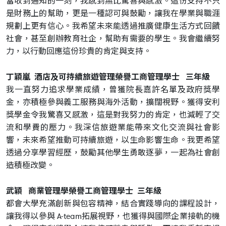
當收到通知的一刻，我感到無比驚喜與感激。這份支持不只
是財務上的幫助，更是一種認可與鼓勵，讓我在學業與職涯
規劃上更有信心。我希望未來能透過推廣健康生活方式回饋
社會，甚至創辦教育社企，幫助有需要的學生。我會繼續努
力，以行動回應這份珍貴的肯定與支持。
丁穎嵐 酒店及可持續旅遊管理榮譽工商管理學士 三年級
我一直努力追求學業成績，曾獲院長嘉許名單及政府獎學
金，亦積極參與義工服務與海外活動，擴闊視野。獲得安利
獎學金令我驚喜又感激，這是對我努力的肯定，也減輕了交
流和學費的壓力。我深信旅遊業能帶來文化交流與社會影
響，未來希望推動可持續旅遊，以生命影響生命。我更希望
透過分享學習經歷，鼓勵其他學生勇敢逐夢，一起為社會創
造積極改變。
武穎 商業管理學榮譽工商管理學士 三年級
都會大學充滿創新與包容精神，結合實踐導向的課程設計，
讓我得以參與 A-team拓展視野，也獲得與國際企業接軌的機