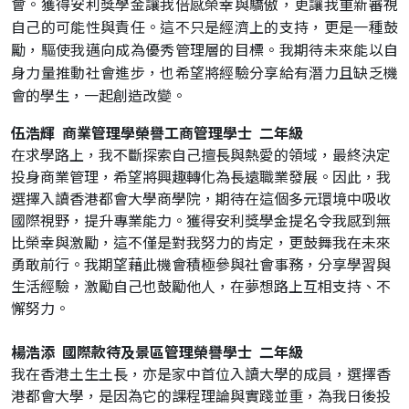
會。獲得安利獎學金讓我倍感榮幸與驕傲，更讓我重新審視
自己的可能性與責任。這不只是經濟上的支持，更是一種鼓
勵，驅使我邁向成為優秀管理層的目標。我期待未來能以自
身力量推動社會進步，也希望將經驗分享給有潛力且缺乏機
會的學生，一起創造改變。
伍浩輝 商業管理學榮譽工商管理學士 二年級
在求學路上，我不斷探索自己擅長與熱愛的領域，最終決定
投身商業管理，希望將興趣轉化為長遠職業發展。因此，我
選擇入讀香港都會大學商學院，期待在這個多元環境中吸收
國際視野，提升專業能力。獲得安利獎學金提名令我感到無
比榮幸與激勵，這不僅是對我努力的肯定，更鼓舞我在未來
勇敢前行。我期望藉此機會積極參與社會事務，分享學習與
生活經驗，激勵自己也鼓勵他人，在夢想路上互相支持、不
懈努力。
楊浩添 國際款待及景區管理榮譽學士 二年級
我在香港土生土長，亦是家中首位入讀大學的成員，選擇香
港都會大學，是因為它的課程理論與實踐並重，為我日後投