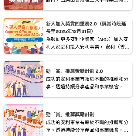
院高級顧問 — 鄒兆鵬博士主講的《說
故事的力量：打動人心的影響力》
（The Art of Pitching: The Power of
新人加入獎賞四重奏2.0（獎賞時段延
Storytelling）工作坊。參加者更可親身
長至2025年12月31日）
體驗一整天的大學校園生活！
為鼓勵更多安利企業家（ABO）加入安
利大家庭和投入安利事業， 安利（香
港）特別於2024/2025考評年度推出
「新人加入獎賞四重奏2.0」 的獎勵計
劃！由於計劃深受好評，決定延長迎新
勁「賞」推薦獎勵計劃 2.0
優惠時段至2025年12月31日。
成功的安利事業有賴於不斷的推薦和分
享。透過持續分享產品和事業機會，我
們能激發潛力，創造無限可能。現在就
行動起來，積極推薦新人，開啟全新的
機遇之旅！
勁「賞」推薦獎勵計劃
成功的安利事業有賴於不斷的推薦和分
享。透過持續分享產品和事業機會，我