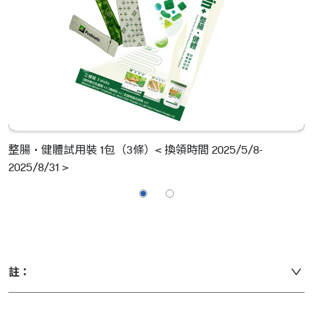
整腸·健體試用裝 1包（3條）< 換領時間 2025/5/8-
g
2025/8/31 >
>
註：