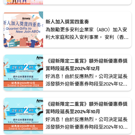
們能激發潛力，創造無限可能。現在就
行動起來，積極推薦新人，開啟全新的
機遇之旅！
新人加入獎賞四重奏
為鼓勵更多安利企業家（ABO）加入安
利大家庭和投入安利事業， 安利（香
港）特別於2024/2025考評年度推出
「新人加入獎賞四重奏」 的獎勵計劃！
立即加入領取豐富禮品 !
《迎新限定二重賞》額外迎新優惠券獎
賞時段延長至2024年12月
好消息！由於反應熱烈，公司決定延長
派發額外迎新優惠券時段至2024年12
月。
《迎新限定二重賞》額外迎新優惠券獎
賞時段延長至2024年10月
好消息！由於反應熱烈，公司決定延長
派發額外迎新優惠券時段至2024年10
月。