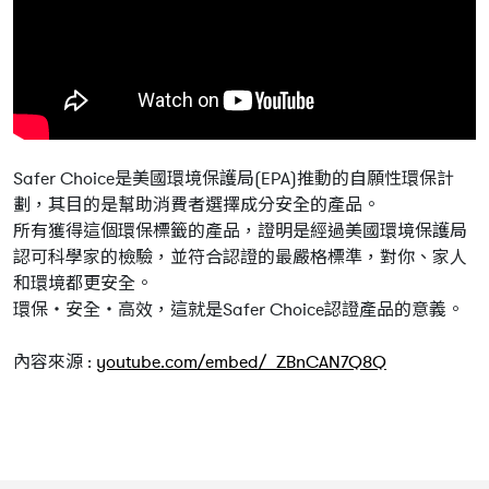
Safer Choice是美國環境保護局(EPA)推動的自願性環保計
劃，其目的是幫助消費者選擇成分安全的產品。
所有獲得這個環保標籤的產品，證明是經過美國環境保護局
認可科學家的檢驗，並符合認證的最嚴格標準，對你、家人
和環境都更安全。
環保・安全・高效，這就是Safer Choice認證產品的意義。
內容來源 :
youtube.com/embed/_ZBnCAN7Q8Q