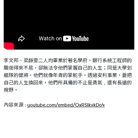
李文邦、梁靜雯二人均畢業於著名學府，銀行系統工程師的
職銜得來不易，卻無法令他們掌握自己的人生；同是大學划
艇隊的健將，他們就像年青的掌舵手，透過安利事業，要把
自己的人生換回來，他們所具備的不止是勇氣﹐還有長遠的
視野。
內容來源 :
youtube.com/embed/OxRSIkvkDo4