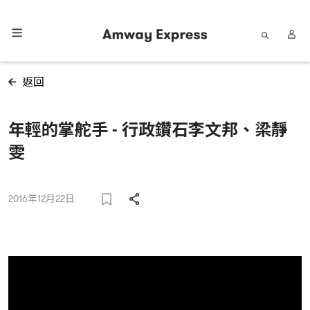
返回
年輕的掌舵手 - 行政鑽石李文邦、梁靜
雯
2016年12月22日