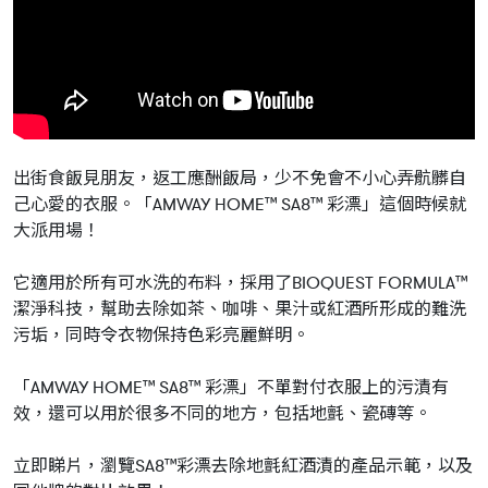
出街食飯見朋友，返工應酬飯局，少不免會不小心弄骯髒自
己心愛的衣服。「AMWAY HOME™ SA8™ 彩漂」這個時候就
大派用場！
它適用於所有可水洗的布料，採用了BIOQUEST FORMULA™
潔淨科技，幫助去除如茶、咖啡、果汁或紅酒所形成的難洗
污垢，同時令衣物保持色彩亮麗鮮明。
「AMWAY HOME™ SA8™ 彩漂」不單對付衣服上的污漬有
效，還可以用於很多不同的地方，包括地氈、瓷磚等。
立即睇片，瀏覽SA8™彩漂去除地氈紅酒漬的產品示範，以及