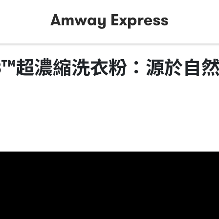
 SA8™超濃縮洗衣粉：源於