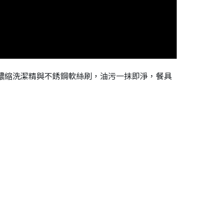
p™ 濃縮洗潔精與不銹鋼軟絲刷，油污一抹即淨，餐具