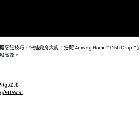
技巧，快速變身大廚。搭配 Amway Home™ Dish Dro
鬆高效。
y/4tguZJE
.ly/4tTWsRr