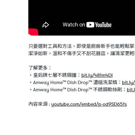
只要選對工具和方法，即使是廚房新手也能輕鬆掌握烹飪
潔淨如新，溫和不傷手又不刮花器皿，讓清潔更輕
了解更多：
‧皇后牌七層不銹鋼鑊：
bit.ly/481m4Di
‧Amway Home™ Dish Drop™ 濃縮洗潔精：
bit.l
‧Amway Home™ Dish Drop™ 不銹鋼軟絲刷：
bit
內容來源 :
youtube.com/embed/p-od9SD65fs