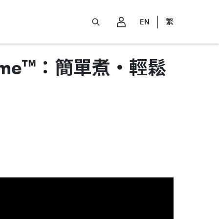
EN
繁
Home™：簡單煮・輕鬆