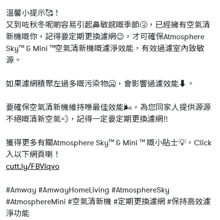
溫馨小提示🥰！
又到咗秋冬呢啲容易引起鼻敏感嘅季節🤧，已經擁有空氣清
新機嘅你，記得要定期更換濾網😉，才可確保Atmosphere
Sky™️ & Mini ™️空氣清新機嘅濾淨效能，有效過濾室內致敏
源。
如果濾網積聚左過多嘅污染物🥶，會影響過濾效能⬇️。
要確保空氣清新機維持喺最佳效能🌬️，為您同家人提供源源
不絕嘅清新空氣💨，記得一定要定期更換濾網‼️
獲得更多有關Atmosphere Sky™️ & Mini ™️ 嘅小貼士💡，Click
入以下網頁喇！
cutt.ly/FBVlqvo
#Amway #AmwayHomeLiving #AtmosphereSky
#AtmosphereMini #空氣清新機 #定期更換濾網 #保持高效濾
淨功能