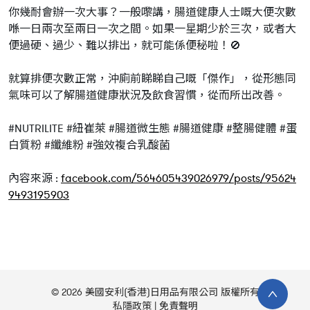
你幾耐會辦一次大事？一般嚟講，腸道健康人士嘅大便次數
喺一日兩次至兩日一次之間。如果一星期少於三次，或者大
便過硬、過少、難以排出，就可能係便秘啦！🚫
就算排便次數正常，沖廁前睇睇自己嘅「傑作」，從形態同
氣味可以了解腸道健康狀況及飲食習慣，從而所出改善。
#NUTRILITE #紐崔萊 #腸道微生態 #腸道健康 #整腸健體 #蛋
白質粉 #纖維粉 #強效複合乳酸菌
內容來源 :
facebook.com/564605439026979/posts/95624
9493195903
© 2026 美國安利(香港)日用品有限公司 版權所有
私隱政策
免責聲明