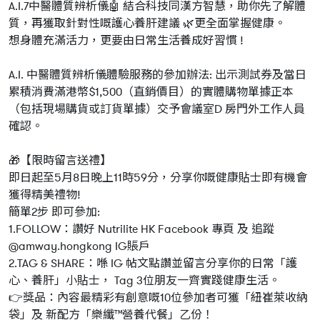
A.I.7中醫體質辨析儀🤖 結合科技同漢方智慧，助你先了解體
質，再獲取針對性嘅護心養肝建議 🌿更全面掌握健康。
想身體充滿活力，更要由日常生活養成好習慣 !
A.I. 中醫體質辨析儀體驗服務的參加辦法: 出示測試券及當日
累積消費滿港幣$1,500（直銷價目）的實體購物單據正本
（包括現場購貨或訂貨單據）交予會議室D 房門外工作人員
確認。
🎁【限時留言送禮】
即日起至5月8日晚上11時59分，分享你嘅健康貼士即有機會
獲得精美禮物!
簡單2步 即可參加:
1.FOLLOW：讚好 Nutrilite HK Facebook 專頁 及 追蹤
@amway.hongkong IG賬戶
2.TAG & SHARE：喺 IG 帖文點讚並留言分享你的日常「護
心、養肝」小貼士， Tag 3位朋友一齊實踐健康生活。
👉獎品：內容最精彩有創意嘅10位參加者可獲「紐崔萊收納
袋」及 新配方「樂纖™️營養代餐」乙份！