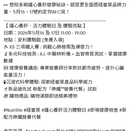
👀 想知多啲護心養肝健康秘訣，感受更全面既紐崔萊品牌力
量，5月16、17號約定你AEC見！
_______________________________________
【 護心養肝．活力體驗日 及 體驗亮點 】
日期：2026年5月16 及 17日 11:00 - 19:00
地點：安利體驗館 (免費入場)
🎾 XS 三項鐵人賽 : 挑戰心肺極限及爆發力！
🔬多元科技檢測 : A.I. 中醫辨析儀 + 血管骨質測試，掌握健康
數據
🆕 健康營養講座: 專業營養師分享對抗都市疲勞，提升心臟
能量活力！
🧪沉浸式科學體驗: 探索紐崔萊產品科學威力
🥤新品搶先試 新配方「樂纖™️營養代餐」試飲
🎁 購物禮品: 購物滿額即送精美禮物
#Nutrilite #紐崔萊 #護心養肝活力體驗日 #即場健康檢查 #新
配方樂纖營養代餐