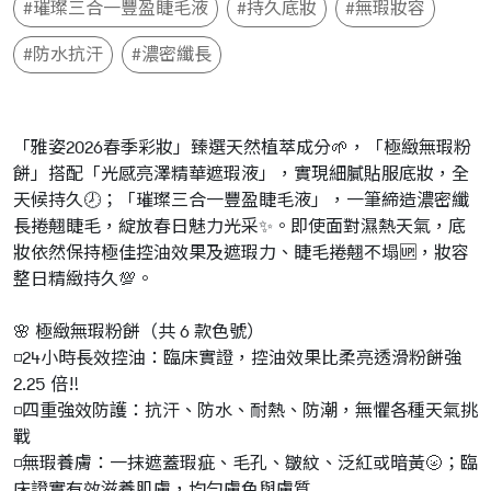
#璀璨三合一豐盈睫毛液
#持久底妝
#無瑕妝容
#防水抗汗
#濃密纖長
「雅姿2026春季彩妝」臻選天然植萃成分🌱，「極緻無瑕粉
餅」搭配「光感亮澤精華遮瑕液」，實現細膩貼服底妝，全
天候持久🕗；「璀璨三合一豐盈睫毛液」，一筆締造濃密纖
長捲翹睫毛，綻放春日魅力光采✨。即使面對濕熱天氣，底
妝依然保持極佳控油效果及遮瑕力、睫毛捲翹不塌🆙，妝容
整日精緻持久💯。
🌸 極緻無瑕粉餅（共 6 款色號）
◽24小時長效控油：臨床實證，控油效果比柔亮透滑粉餅強
2.25 倍‼️
◽四重強效防護：抗汗、防水、耐熱、防潮，無懼各種天氣挑
戰
◽無瑕養膚：一抹遮蓋瑕疵、毛孔、皺紋、泛紅或暗黃🌝；臨
床證實有效滋養肌膚，均勻膚色與膚質