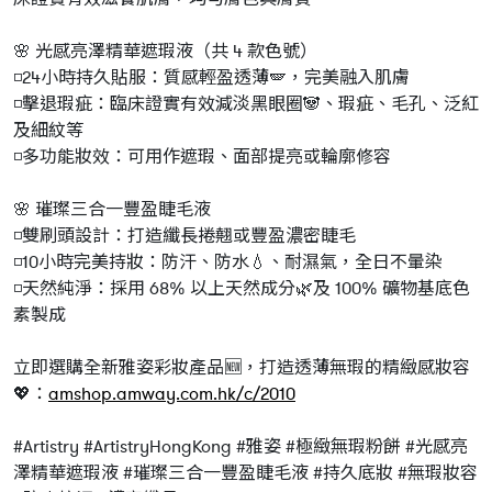
🌸 光感亮澤精華遮瑕液（共 4 款色號）
◽24小時持久貼服：質感輕盈透薄🪽，完美融入肌膚
◽擊退瑕疵：臨床證實有效減淡黑眼圈🐼、瑕疵、毛孔、泛紅
及細紋等
◽多功能妝效：可用作遮瑕、面部提亮或輪廓修容
🌸 璀璨三合一豐盈睫毛液
◽雙刷頭設計：打造纖長捲翹或豐盈濃密睫毛
◽10小時完美持妝：防汗、防水💧、耐濕氣，全日不暈染
◽天然純淨：採用 68% 以上天然成分🌿及 100% 礦物基底色
素製成
立即選購全新雅姿彩妝產品🆕，打造透薄無瑕的精緻感妝容
💖：
amshop.amway.com.hk/c/2010
#Artistry #ArtistryHongKong #雅姿 #極緻無瑕粉餅 #光感亮
澤精華遮瑕液 #璀璨三合一豐盈睫毛液 #持久底妝 #無瑕妝容