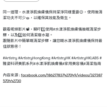
同一道理，水漾淨肌煥膚儀保持潔淨同樣重要😉，使用後清
潔功夫不可少🧽，以確保其效能及衛生。
觀看呢條影片📽️，睇吓1️⃣使用#水漾淨肌煥膚儀後嘅清潔步
驟，以及2️⃣如何清潔廢水箱。
跟随影片中簡單嘅清潔步驟，讓您嘅水漾淨肌煥膚儀保持最
佳狀態🉐！
#Artistry #ArtistryHongKong #ArtistryHK #ArtistryHKLABS #
雅姿科研美肌系列#水漾淨肌煥膚儀#家用美容儀#清潔指南
內容來源 :
facebook.com/186277837427049/videos/327387
570442730