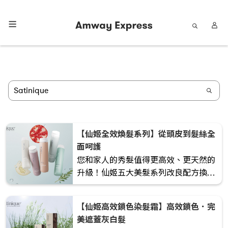
【仙姬全效煥髮系列】從頭皮到髮絲全
面呵護
您和家人的秀髮值得更高效、更天然的
升級！仙姬五大美髮系列改良配方換上
全新包裝，由根源修護整體髮質，令髮
絲重現彈性與光澤，變得更強韌豐盈！
【仙姬高效鎖色染髮霜】高效鎖色．完
美遮蓋灰白髮