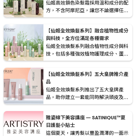
仙姬高效鎖色染髮霜採用溫和成分的配
方，不含阿摩尼亞，讓您不論選擇任何
髮色都能擁有亮麗色澤！蘊含葵花籽複
合水、玻尿酸、甘油、蛋白複合物及石
【仙姬全效煥髮系列】融合植物性成分
榴，完美遮蓋灰白髮，染後秀髮持久亮
與科技，全方位滿足各種需求
麗。
仙姬全效煥髮系列融合植物性成分與科
技，包括多種強效植物護理成分、蛋白
複合物和益生元，更採用兩大獨家專利
技術 — 重建煥髮技術及頭皮微脂囊技
【仙姬全效煥髮系列】五大皇牌推介產
術，高效修復並強化頭髮毛鱗片及皮
品
質。
仙姬全效煥髮系列推出了五大皇牌產
品，助你建立一套能同時解決頭皮及頭
髮問題的最佳個人化護理方案。
雅姿線下美容講座 — SATINIQUE™夏
日護髮小貼士
這個夏天，讓秀髮以豐盈潤澤的一面示