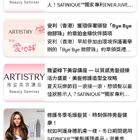
人！SATINIQUE™獨家專利ENERJUVE™
智能修護複合成分，從內而外滋養髮
質，注入新能量，秀髮瞬間綻放明亮氣
安利（香港）獲環保署頒發「Bye Bye
息。
微膠珠」約章鉑金級伙伴獎項
安利（香港）早前參加由環境保護署舉
辦的「Bye Bye 微膠珠」約章頒獎禮，
並獲頒發鉑金級伙伴獎項，以肯定安利
（香港）為環保及可持續所付出的努
雅姿線下美容講座 — 以質感秀髮迎接
力。
活力盛夏．美髮修護造型全攻略
夏天玩樂節目一浪接一浪，想頭髮以最
佳狀態示人？SATINIQUE™獨家專利
ENERJUVE™智能修護複合成分從內而
外滋養髮質，為秀髮注入新生能量，瞬
修護冬季毛燥髮質．時刻保持秀髮健
間散發活力氣息！安利專業美容師將與
康！
您分享護髮小心得及簡單的造型技巧，
就如呵護身體肌膚一樣，冬日期間選用
請預留時間參加！
SATINIQUE™美髮護理產品，滋養秀