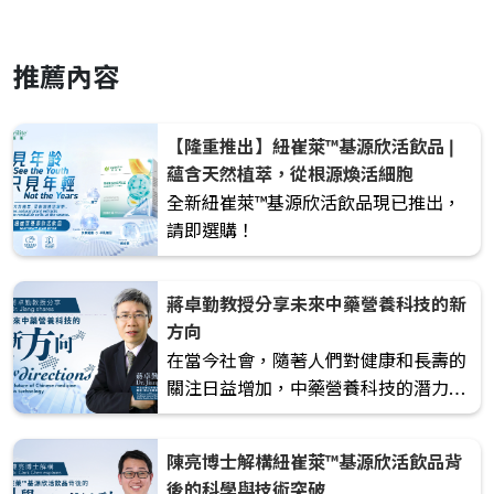
推薦內容
【隆重推出】紐崔萊™基源欣活飲品 |
蘊含天然植萃，從根源煥活細胞
全新紐崔萊™基源欣活飲品現已推出，
請即選購！
蔣卓勤教授分享未來中藥營養科技的新
方向
在當今社會，隨著人們對健康和長壽的
關注日益增加，中藥營養科技的潛力正
逐漸被認識，蔣卓勤教授將分享中藥如
何結合現代科技，開創新的營養補充方
陳亮博士解構紐崔萊™基源欣活飲品背
向。這一創新不僅能提高中藥的療效，
後的科學與技術突破