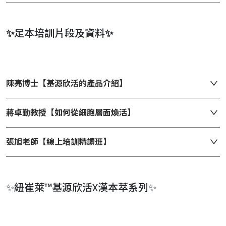
✨
足本培訓片段及資料
✨
陳亮博士【基源欣活的產品介紹】
蔣卓勤教授【如何從細胞層面煥活】
張旭老師【線上培訓精讀班】
✨紐崔萊™基源欣活X漢本萃系列✨