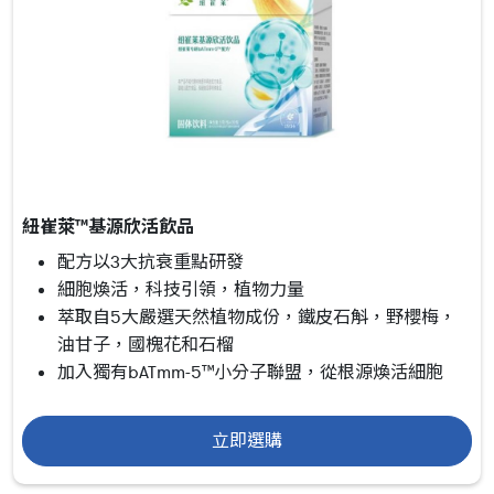
紐崔萊™基源欣活飲品
配方以3大抗衰重點研發
細胞煥活，科技引領，植物力量
萃取自5大嚴選天然植物成份，鐵皮石斛，野櫻梅，
油甘子，國槐花和石榴
加入獨有bATmm-5™小分子聯盟，從根源煥活細胞
立即選購