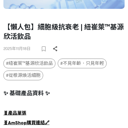
【懶人包】細胞級抗衰老 | 紐崔萊™基源
欣活飲品
2025年11月18日
#紐崔萊™基源欣活飲品
#不見年齡．只見年輕
#從根源煥活細胞
✨ 基礎產品資料 ✨
🧬產品單張
🧬AmShop購買連結🔗