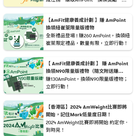
立健康習慣，即刻參加啦！
【AmFit健康養成計劃 】賺 AmPoint
換領紐崔萊限量版禮物
全新禮品登場 ! 賺260 AmPoint，換領紐
崔萊限定禮品，數量有限，立即行動！
【 AmFit健康養成計劃 】 賺 AmPoint
換領N90限量版禮物（隨文附送賺
AmPoint升級懶人包）
賺130AmPoint，換領N90限量版禮物；
立即行動！
【香港區】2024 AmWeight比賽即將
開始，記住Mark低量度日期！
2024 AmWeight比賽即將開始 約定你．
到時見！