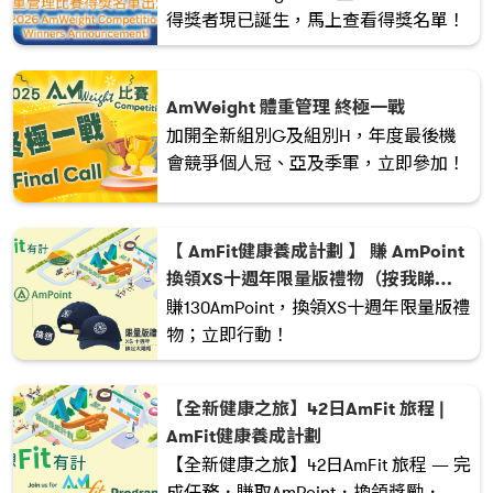
得獎者現已誕生，馬上查看得獎名單！
AmWeight 體重管理 終極一戰
加開全新組別G及組別H，年度最後機
會競爭個人冠、亞及季軍，立即參加！
【 AmFit健康養成計劃 】 賺 AmPoint
換領XS十週年限量版禮物（按我睇
AmPoint升級懶人包）
賺130AmPoint，換領XS十週年限量版禮
物；立即行動！
【全新健康之旅】42日AmFit 旅程 |
AmFit健康養成計劃
【全新健康之旅】42日AmFit 旅程 — 完
成任務．賺取AmPoint．換領獎勵．建