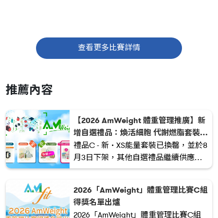
查看更多比賽詳情
推薦內容
【2026 AmWeight 體重管理推廣】新
增自選禮品：煥活細胞 代謝燃脂套裝
🎁6月24日早上10時30分起推出 ！
禮品C - 新·XS能量套裝已換罄，並於8
月3日下架，其他自選禮品繼續供應！
謝謝支持！
2026「AmWeight」體重管理比賽C組
得獎名單出爐
2026「AmWeight」體重管理比賽C組