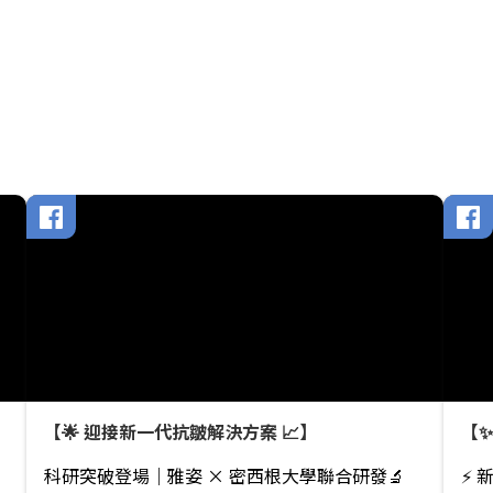
修護，顯著淡化眼紋、改善浮腫與暗沉。 金鑽面
與囊胞菌
霜 對抗地心引力，緊緻提升，令肌膚更嫩滑、更
htt
有光澤，輪廓分明。 金鑽輕柔面霜 輕盈清爽，緊
http
緻抗老，為輕熟春夏肌膚提供另一個抗老清爽選
擇。
【🌟 迎接新一代抗皺解決方案 📈】
【
科研突破登場｜雅姿 × 密西根大學聯合研發🔬
⚡ 新