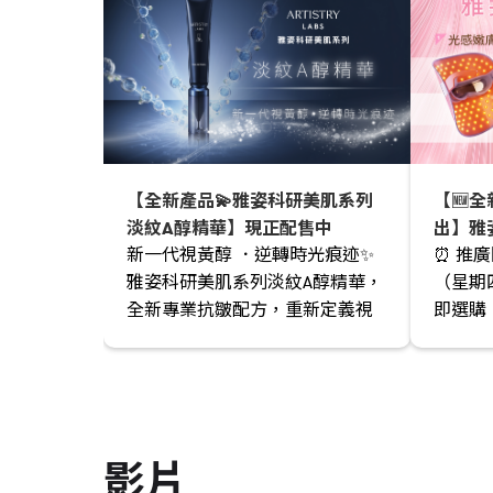
【全新產品💫雅姿科研美肌系列
【🆕
淡紋A醇精華】現正配售中
出】雅
新一代視黃醇 ．逆轉時光痕迹✨
⏰ 推廣
選項🎁
雅姿科研美肌系列淡紋A醇精華，
（星期
全新專業抗皺配方，重新定義視
即選購
黃醇護膚表現。
影片