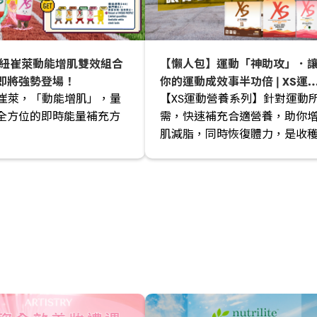
x 紐崔萊動能增肌雙效組合
【懶人包】運動「神助攻」．
即將強勢登場！
你的運動成效事半功倍 | XS運
 紐崔萊，「動能增肌」，量
【XS運動營養系列】針對運動
營養系列
全方位的即時能量補充方
需，快速補充合適營養，助你
肌減脂，同時恢復體力，是收
理想體態的好幫手！