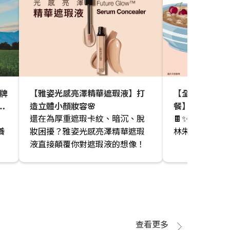
品牌
【雅姿光感亮澤精華遮瑕液】打
【全新減糖配方
球
造立體小顏妝容🌸
餐】創意簡易食
還在為厚重遮瑕卡紋、暗沉、脫
🍫✨忙碌早晨
朱古力隔夜燕麥
養
妝困擾？雅姿光感亮澤精華遮瑕
林朱古力隔夜燕麥
，
液直接顛覆你對遮瑕液的想像！
感
有
改
查看更多