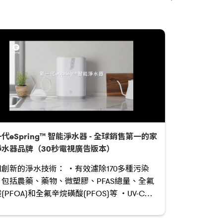
代eSpring™ 智能淨水器 - 全球銷售第一的家
淨水器品牌（30秒電視廣告版本）
創新的淨水技術： ‧有效濾除170多種污染
，包括農藥、藥物、微塑膠、PFAS總量、全氟
(PFOA)和全氟辛烷磺酸(PFOS)等 ‧UV-C紫
LED燈有效殺滅高達： 1) 99.9999%細菌 2)
.99%病毒 3) 99.9%囊胞菌瞬間殺滅細菌、病毒