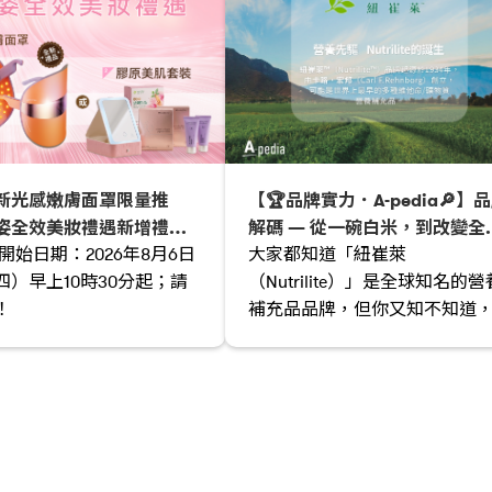
全新光感嫩膚面罩限量推
【🏆品牌實力．A-pedia🔎】
姿全效美妝禮遇新增禮品
解碼 — 從一碗白米，到改變全
開始日期：2026年8月6日
大家都知道「紐崔萊
的營養先驅🌾✨
四）早上10時30分起；請
（Nutrilite）」是全球知名的營
！
補充品品牌，但你又知不知道
這個引領健康潮流的品牌，靈
竟然與我們日常吃的「白米」
關🍚？ 今天就帶大家坐上時光
機，回到 1920 年代，揭開這段
變無數人健康的故事。