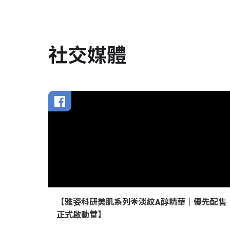
社交媒體
【雅姿科研美肌系列🌟淡紋A醇精華｜優先配售
正式啟動🔛】