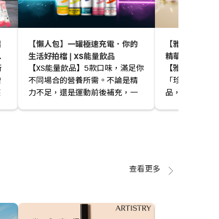
讓
【懶人包】一罐極速充電．你的
【雅姿金鑽賦
動
生活好拍檔 | XS能量飲品
精華篇現已登場
所
【XS能量飲品】5款口味，滿足你
【雅姿金鑽賦
遇將於6月11日
增
不同場合的營養所需。不論是精
「珍藏禮盒篇
_x
穫
力不足，還是運動前後補充，一
品，激活肌膚
罐快速助你回復活力，應對不同
日常挑戰！
查看更多