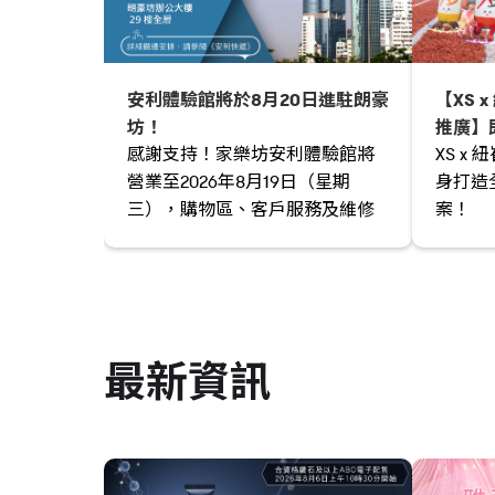
安利體驗館將於8月20日進駐朗豪
【XS 
坊！
推廣】
感謝支持！家樂坊安利體驗館將
XS x
營業至2026年8月19日（星期
身打造
三），購物區、客戶服務及維修
案！
專區於當日下午6時結束，其餘服
務會按照正常營業時間結束。安
利體驗館將於8月20日起進駐旺角
朗豪坊辦公大樓29樓，當日下午2
時起，購物區將率先提供服務。
最新資訊
立即查閲詳情！