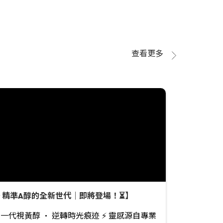
 了解更多：
ps://www.espring.com/zh-hk/ 立即購買：
s://bit.ly/4khgqlh
查看更多
✨ 精準A醇的全新世代｜即將登場！⏳】
一代視黃醇 · 逆轉時光痕迹 ⚡ 靈感源自專業