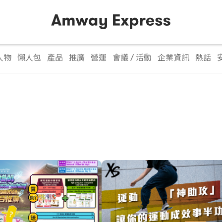
人物
懶人包
產品
推廣
營運
會議 / 活動
企業資訊
熱話