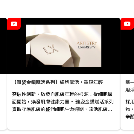
【雅姿金鑽賦活系列】細胞賦活，重現年輕
新一
用
突破性創新，啟發自肌膚年輕的根源：從細胞層
面開始，煥發肌膚健康力量。 雅姿金鑽賦活系列
採用
貫徹守護肌膚的整個細胞生命週期，賦活肌膚內
物
在年輕，有效對抗歲月痕跡。 金鑽精華水 超越一
辛酸
瓶爽膚水——這滴「液體黃金」可喚醒倦容，淡
外線
褪細紋，打造細膩透亮膚質。 金鑽眼霜 360°眼周
99