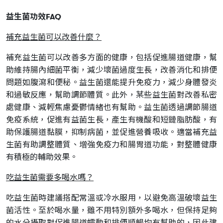
益生菌功效FAQ
補充益生菌可以改善什麼？
補充益生菌可以改善多方面的健康，包括促進腸道健康，幫
助維持腸內細菌平衡，減少壞菌過度生長，改善消化和排便
問題如腹瀉和便秘。益生菌還能提升免疫力，減少身體發炎
和過敏反應，幫助調節體質。此外，某些益生菌對改善私密
處健康、減輕焦慮憂鬱情緒也有幫助。益生菌透過調節腸道
免疫系統，促進有益菌生長，產生有機酸和短鏈脂肪酸，有
助保護腸道黏膜，抑制病菌，並促進營養吸收。適當補充益
生菌有助調整體質、增強免疫力和腸胃道功能，對整體健康
有積極的輔助效果。
吃益生菌需要多喝水嗎？
吃益生菌時建議搭配常溫或冷水服用，以避免高溫破壞益生
菌活性。至於喝水量，雖不用特別額外多喝水，但保持足夠
的水分攝取對促進腸道蠕動和排便順暢均有幫助的，因此建