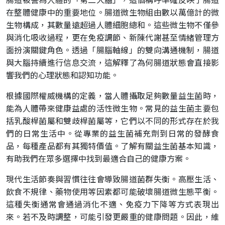
腸道被譽為人體的「第二大腦」，這個稱呼準確反映了腸道
在整體健康中的重要地位。腸道微生物組由數以萬億計的微
生物構成，其數量遠超過人體細胞總和。這些微生物不僅參
與消化吸收過程，更在免疫調節、新陳代謝甚至情緒管理方
面扮演關鍵角色。透過「腸腦軸線」的雙向溝通機制，腸道
與大腦持續進行信息交流，這解釋了為何腸道狀態會直接影
響我們的心理狀態和認知功能。
根據國際權威機構的定義，當人體攝取足夠數量益生菌時，
能為人體帶來健康益處的活性微生物。常見的益生菌主要包
括乳酸桿菌屬和雙歧桿菌屬等，它們以不同的形式存在於我
們的日常生活中。從專業的益生菌補充劑到日常的發酵食
品，每種產品都有其獨特價值。了解有關益生菌基本知識，
有助我們在眾多選擇中找到最適合自己的健康方案。
現代生活節奏與習慣往往會導致腸道菌群失衡。高壓生活、
飲食不規律、藥物使用等因素都可能破壞腸道微生態平衡。
這種失衡通常會通過消化不適、免疫力下降等方式表現出
來。若不及時調整，可能引發更嚴重的健康問題。因此，維