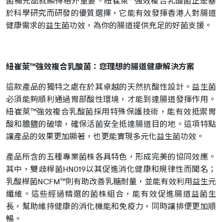
菌補充品就顯得格外重要。紐崔萊™強效複合乳酸菌正是基
於科學研究而研發的優質選擇，它能有效發揮香港人對腸道
健康需求的益生菌功效，為你的腸道提供充足的好菌支援。
紐崔萊™強效複合乳酸菌：您理想的腸道健康解決方案
這款產品的獨特之處在於其卓越的天然抗酸性設計。益生菌
必須能夠順利通過胃部酸性環境，才能到達腸道發揮作用。
紐崔萊™強效複合乳酸菌採用特殊保護技術，能有效抵禦胃
酸和膽鹽的破壞，確保活菌安全抵達腸道目的地。這項特點
讓產品的效果更加顯著，也更能實現多元化益生菌功效。
產品所含的五種專業菌株各具特色，形成完美的協同效應。
其中，雙歧桿菌HN019以其促進消化健康和規律性而聞名；
乳酸桿菌NCFM™則有助改善乳糖耐量，並能有效利用益生元
纖維。這些經過精選的菌株組合，能有效促進腸道益菌生
長，幫助維持健康的消化機能和免疫力，同時讓排便更加順
暢。