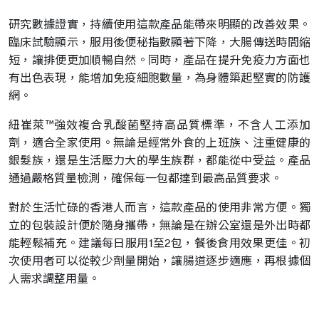
研究數據證實，持續使用這款產品能帶來明顯的改善效果。
臨床試驗顯示，服用後便秘指數顯著下降，大腸傳送時間縮
短，讓排便更加順暢自然。同時，產品在提升免疫力方面也
有出色表現，能增加免疫細胞數量，為身體築起堅實的防護
網。
紐崔萊™強效複合乳酸菌堅持高品質標準，不含人工添加
劑，適合全家使用。無論是經常外食的上班族、注重健康的
銀髮族，還是生活壓力大的學生族群，都能從中受益。產品
通過嚴格質量檢測，確保每一包都達到最高品質要求。
對於生活忙碌的香港人而言，這款產品的使用非常方便。獨
立的包裝設計便於隨身攜帶，無論是在辦公室還是外出時都
能輕鬆補充。建議每日服用1至2包，餐後食用效果更佳。初
次使用者可以從較少劑量開始，讓腸道逐步適應，再根據個
人需求調整用量。