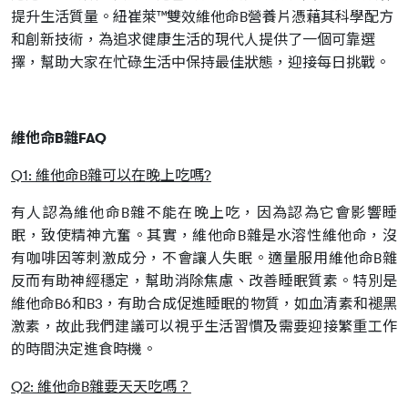
提升生活質量。紐崔萊™雙效維他命B營養片憑藉其科學配方
和創新技術，為追求健康生活的現代人提供了一個可靠選
擇，幫助大家在忙碌生活中保持最佳狀態，迎接每日挑戰。
維他命B雜FAQ
Q1: 維他命B雜可以在晚上吃嗎?
有人認為維他命B雜不能在晚上吃，因為認為它會影響睡
眠，致使精神亢奮。其實，維他命B雜是水溶性維他命，沒
有咖啡因等刺激成分，不會讓人失眠。適量服用維他命B雜
反而有助神經穩定，幫助消除焦慮、改善睡眠質素。特別是
維他命B6和B3，有助合成促進睡眠的物質，如血清素和褪黑
激素，故此我們建議可以視乎生活習慣及需要迎接繁重工作
的時間決定進食時機。
Q2: 維他命B雜要天天吃嗎？