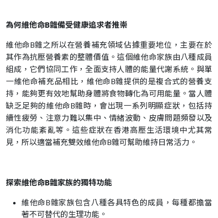
為何維他命B雜備受健康追求者推崇
維他命B雜之所以在營養補充領域佔據重要地位，主要在於
其作為抗壓營養素的整體價值。這個維他命家族由八種成員
組成，它們協同工作，全面支持人體的能量代謝系統。與單
一維他命補充品相比，維他命B雜提供的是複合式的營養支
持，能夠更有效地幫助身體將食物轉化為可用能量。當人體
缺乏足夠的維他命B雜時，會出現一系列明顯症狀，包括持
續性疲勞、注意力難以集中、情緒波動、皮膚問題頻發以及
消化功能紊亂等。這些症狀在香港高壓生活環境中尤其常
見，所以適當補充雙效維他命B雜可幫助維持日常活力。
探索維他命B雜家族的獨特功能
維他命B雜家族包含八種各具特色的成員，每種都擔當
著不可替代的生理功能。