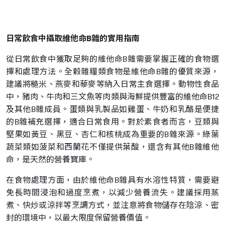
日常飲食中攝取維他命B雜的實用指南
從日常飲食中獲取足夠的維他命B雜需要掌握正確的食物選
擇和處理方法。全穀雜糧類食物是維他命B雜的優質來源，
建議將糙米、燕麥和藜麥等納入日常主食選擇。動物性食品
中，豬肉、牛肉和三文魚等肉類與海鮮提供豐富的維他命B12
及其他B雜成員。蛋類與乳製品如雞蛋、牛奶和乳酪是便捷
的B雜補充選擇，適合日常食用。對於素食者而言，豆類與
堅果如黃豆、黑豆、杏仁和核桃成為重要的B雜來源。綠葉
蔬菜類如菠菜和西蘭花不僅提供葉酸，還含有其他B雜維他
命，是天然的營養寶庫。
在食物處理方面，由於維他命B雜具有水溶性特質，需要避
免長時間浸泡和過度烹煮，以減少營養流失。建議採用蒸
煮、快炒或涼拌等烹調方式，並注意將食物儲存在陰涼、密
封的環境中，以最大限度保留營養價值。