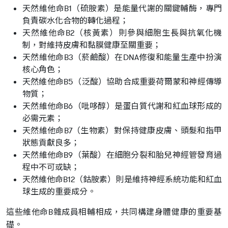
天然維他命B1（硫胺素）是能量代謝的關鍵輔酶，專門
負責碳水化合物的轉化過程；
天然維他命B2（核黃素）則參與細胞生長與抗氧化機
制，對維持皮膚和黏膜健康至關重要；
天然維他命B3（菸鹼酸）在DNA修復和能量生產中扮演
核心角色；
天然維他命B5（泛酸）協助合成重要荷爾蒙和神經傳導
物質；
天然維他命B6（吡哆醇）是蛋白質代謝和紅血球形成的
必需元素；
天然維他命B7（生物素）對保持健康皮膚、頭髮和指甲
狀態貢獻良多；
天然維他命B9（葉酸）在細胞分裂和胎兒神經管發育過
程中不可或缺；
天然維他命B12（鈷胺素）則是維持神經系統功能和紅血
球生成的重要成分。
這些維他命B雜成員相輔相成，共同構建身體健康的重要基
礎。