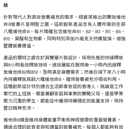
技
針對現代人對高效營養補充的需求，紐崔萊推出的雙效維他
命B營養片是明智之選。這款創新產品含有人體所需的全部
八種維他命B，每片精確包含維他命B1、B2、B3、B5、B6、
B12、葉酸和生物素，同時特別添加75毫克天然螺旋藻，增強
整體營養價值。
產品的獨特之處在於其雙層片裝設計，採用先進的快速釋放
與8小時長效釋放技術。速效層能在服用後一小時內迅速釋
放維他命B2和B12，及時滿足身體需求；然後在接下來八小時
內持續釋放其餘六種維他命B，確保營養被充分吸收利用。
這種創新設計特別適合生活節奏急促的香港人，無論是工作
繁忙的上班族、需要兼顧家庭與事業的雙職父母，還是學業
壓力沉重的學生，都能從中獲得持續穩定的能量支持，保持
整日精神充沛。
維他命B雜是維持身體能量平衡和神經健康的重要營養素。
通過合理的飲食安排和適當的營養補充，每個人都能夠有效