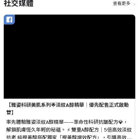
社交媒體
查看更多
【雅姿科研美肌系列🌟淡紋A醇精華｜優先配售正式啟動
🔛】
率先體驗雅姿淡紋A醇精華——革命性科研抗皺配方💎，
解鎖肌膚恆久年輕的秘蘊。 ⚡️ 雙重A醇配方｜5倍高效淡紋
抗老 純視黃醇搭配獨家「視黃醇增效配方」，引導高效護