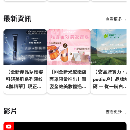
場！
倍 | XS運動營養
列
最新資訊
查看更多
【全新產品💫雅姿
【🆕全新光感嫩膚
【🏆品牌實力．A
科研美肌系列淡紋
面罩限量推出】雅
pedia🔎】品牌解
A醇精華】現正配
姿全效美妝禮遇新
碼 — 從一碗白
售中
增禮品選項🎁
米，到改變全球的
營養先驅🌾✨
影片
查看更多