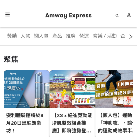
獎勵
人物
懶人包
產品
推廣
營運
會議 / 活動
企業資
聚焦
安利體驗館將於8
【XS x 紐崔萊動能
【懶人包】運動
月20日進駐朗豪
增肌雙效組合推
「神助攻」．讓你
坊！
廣】即將強勢登
的運動成效事半功