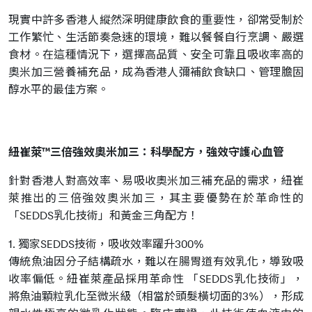
現實中許多香港人縱然深明健康飲食的重要性，卻常受制於
工作繁忙、生活節奏急速的環境，難以餐餐自行烹調、嚴選
食材。在這種情況下，選擇高品質、安全可靠且吸收率高的
奧米加三營養補充品，成為香港人彌補飲食缺口、管理膽固
醇水平的最佳方案。
紐崔萊™三倍強效奧米加三：科學配方，強效守護心血管
針對香港人對高效率、易吸收奧米加三補充品的需求，紐崔
萊推出的三倍強效奧米加三，其主要優勢在於革命性的
「SEDDS乳化技術」和黃金三角配方！
1. 獨家SEDDS技術，吸收效率躍升300%
傳統魚油因分子結構疏水，難以在腸胃道有效乳化，導致吸
收率偏低。紐崔萊產品採用革命性 「SEDDS乳化技術」，
將魚油顆粒乳化至微米級（相當於頭髮橫切面的3%），形成