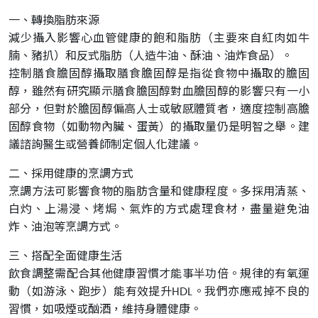
一、轉換脂肪來源
減少攝入影響心血管健康的飽和脂肪（主要來自紅肉如牛
腩、豬扒）和反式脂肪（人造牛油、酥油、油炸食品）。
控制膳食膽固醇攝取膳食膽固醇是指從食物中攝取的膽固
醇，雖然有研究顯示膳食膽固醇對血膽固醇的影響只有一小
部分，但對於膽固醇偏高人士或敏感體質者，適度控制高膽
固醇食物（如動物內臟、蛋黃）的攝取量仍是明智之舉。建
議諮詢醫生或營養師制定個人化建議。
二、採用健康的烹調方式
烹調方法可影響食物的脂肪含量和健康程度。多採用清蒸、
白灼、上湯浸、烤焗、氣炸的方式處理食材，盡量避免油
炸、油泡等烹調方式。
三、搭配全面健康生活
飲食調整需配合其他健康習慣才能事半功倍。規律的有氧運
動（如游泳、跑步）能有效提升HDL。我們亦應戒掉不良的
習慣，如吸煙或酗酒，維持身體健康。