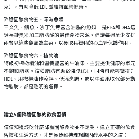
克），有助降低 LDL 並維持血管健康。
降膽固醇食物五、深海魚類
三文魚、鯖魚、沙丁魚等富含油脂的魚類，是EPA和DHA這
類長鏈奧米加三脂肪酸的最佳食物來源。建議每週至少安排
兩餐以這些魚類為主菜，以獲取其獨特的心血管保護作用。
降膽固醇食物六、植物油
特級初榨橄欖油和營養豐富的牛油果，主要提供健康的單元
不飽和脂肪。這種脂肪有助於降低LDL，同時可能輕微提升
HDL。用橄欖油作涼拌、低溫烹調，或以牛油果取代部分動
物脂肪，都是聰明的選擇。
建立4個降膽固醇的飲食習慣
僅僅知道該吃什麼降膽固醇食物並不足夠，建立正確的飲食
習慣和生活方式，才是長遠維持理想膽固醇水平的之道：