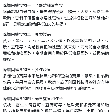
降膽固醇食物一、全穀雜糧當主食
捨棄精製白米白麵，優先選擇燕麥、糙米、大麥、藜麥等全
穀類。它們不僅富含水溶性纖維，也提供植物固醇和維他命
B群，是穩定血糖和降低LDL的基礎。
降膽固醇食物二、豆類製品
黃豆、黑豆、紅豆、扁豆等豆類，以及其製品如豆腐、豆
漿、豆乾等，均是優質植物性蛋白質來源，同時飽含水溶性
纖維和植物固醇。定期食用有助於降低壞膽固醇，並提供飽
腹感。
降膽固醇食物三、多種蔬果
多樣化的蔬菜水果是抗氧化劑和纖維的寶庫。蘋果、柑橘類
水果、莓果等富含果膠。秋葵、茄子則因其黏滑物質含有特
殊的水溶性纖維，同樣具有吸附膽固醇排出的效果。
降膽固醇食物四、適量堅果和種子
核桃、杏仁、奇亞籽、亞麻籽等，是單元和多元不飽和脂
肪、植物固醇和纖維的優質來源。每日攝取一小把（約 30