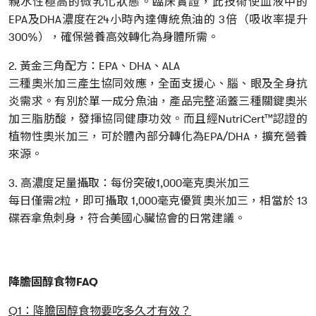
親水性極高的微乳化狀態。臨床實證，此技術使血液中的
EPA及DHA濃度在24小時內達傳統魚油的 3倍（吸收率提升
300%），確保營養高效轉化為身體所需。
2. 黃金三角配方：EPA、DHA、ALA
三種奧米加三產生協同效應，全面支援心、腦、眼及全身抗
炎需求。有別於單一成分魚油，產品完整涵蓋三種關鍵奧米
加三脂肪酸，發揮協同健康功效。而且經NutriCert™認證的
植物性奧米加三，可於體內部分轉化為EPA/DHA，擴充營養
來源。
3. 高濃度足量攝取：每份突破1,000毫克奧米加三
每日僅需2粒，即可攝取 1,000毫克優質奧米加三，相當於 13
碟吞拿魚刺身，符合美國心臟協會的日常建議。
降膽固醇食物FAQ
Q1：降膽固醇食物要吃多久才有效？