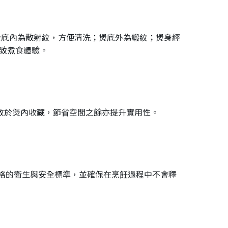
：煲底內為散射紋，方便清洗；煲底外為緞紋；煲身經
致煮食體驗。
放於煲內收藏，節省空間之餘亦提升實用性。
嚴格的衛生與安全標準，並確保在烹飪過程中不會釋