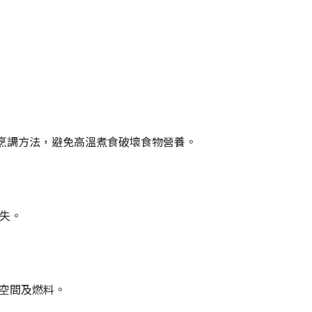
溫烹調方法，避免高溫煮食破壞食物營養。
失。
空間及燃料。