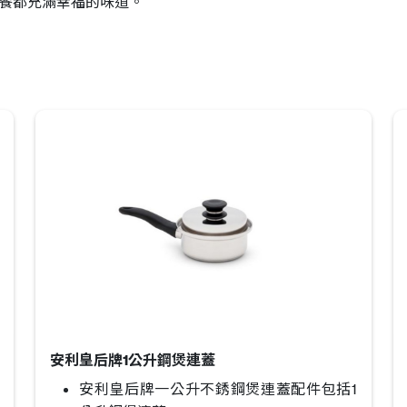
餐都充滿幸福的味道。
安利皇后牌1公升鋼煲連蓋
安利皇后牌一公升不銹鋼煲連蓋配件包括1