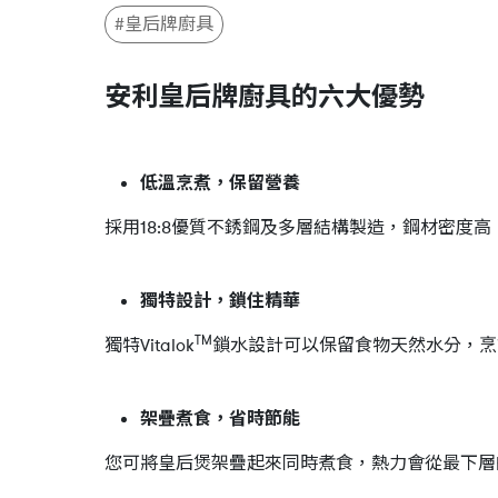
#皇后牌廚具
安利皇后牌廚具的六大優勢
低溫烹煮，保留營養
採用18:8優質不銹鋼及多層結構製造，鋼材密
獨特設計，鎖住精華
TM
獨特Vitalok
鎖水設計可以保留食物天然水分，烹
架疊煮食，省時節能
您可將皇后煲架疊起來同時煮食，熱力會從最下層