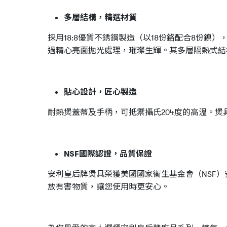
多層結構，精選材質
採用18:8優質不銹鋼製造（以18份鉻配合8份
過精心亮面拋光處理，璀璨生輝。其多層隔熱式結
貼心設計，匠心製造
耐熱煲蓋蒂及手柄，可抵禦攝氏204度的高溫。
NSF國際認證，品質保證
安利皇后牌煲具榮獲美國國家衞生基金會（NSF
放有害物質，讓您使用時更安心。