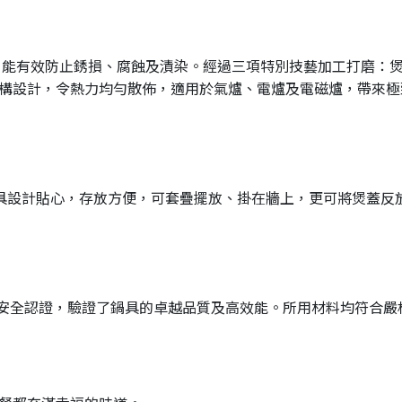
鎳），能有效防止銹損、腐蝕及漬染。經過三項特別技藝加工打磨
構設計，令熱力均勻散佈，適用於氣爐、電爐及電磁爐，帶來極
煲具設計貼心，存放方便，可套疊擺放、掛在牆上，更可將煲蓋反
）安全認證，驗證了鍋具的卓越品質及高效能。所用材料均符合