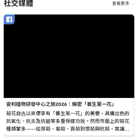
社交媒體
查看更多
安利植物研發中心之旅2026：解密「養生第一花」
菊花自古以來便享有「養生第一花」的美譽，具備出色的
抗氧化、抗炎及抗菌等多重保健功效。然而市面上的菊花
種類繁多——從滁菊、亳菊、貢菊到懷菊與杭菊，常讓想
養生的朋友不知從何入手。 為了尋找最具藥用價值的品