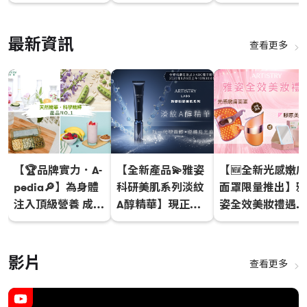
場！
倍 | XS運動營養
列
最新資訊
查看更多
【🏆品牌實力．A-
【全新產品💫雅姿
【🆕全新光感嫩膚
pedia🔎】為身體
科研美肌系列淡紋
面罩限量推出】雅
注入頂級營養 成就
A醇精華】現正配
姿全效美妝禮遇新
更好的自己！💯
售中
增禮品選項🎁
影片
查看更多