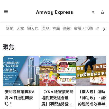
獎勵
人物
懶人包
產品
推廣
營運
會議 / 活動
企業資
聚焦
安利體驗館將於8
【XS x 紐崔萊動能
【懶人包】運動
月20日進駐朗豪
增肌雙效組合推
「神助攻」．讓你
坊！
廣】即將強勢登
的運動成效事半功