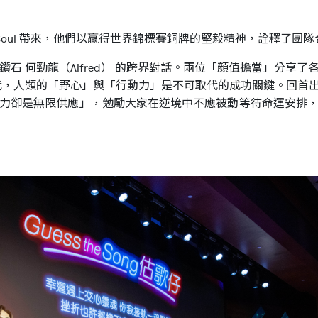
 Soul 帶來，他們以贏得世界錦標賽銅牌的堅毅精神，詮釋了團
利雙鑽石 何勁龍（Alfred） 的跨界對話。兩位「顏值擔當」分
 時代，人類的「野心」與「行動力」是不可取代的成功關鍵。回首
力卻是無限供應」，勉勵大家在逆境中不應被動等待命運安排