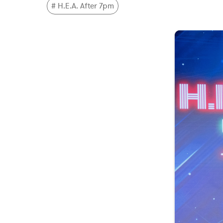
# H.E.A. After 7pm