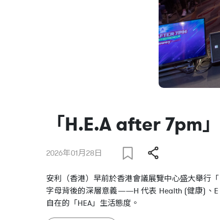
「H.E.A after 7
2026年01月28日
安利（香港）早前於香港會議展覽中心盛大舉行「H.E
字母背後的深層意義——H 代表 Health (健康)、
自在的「HEA」生活態度。