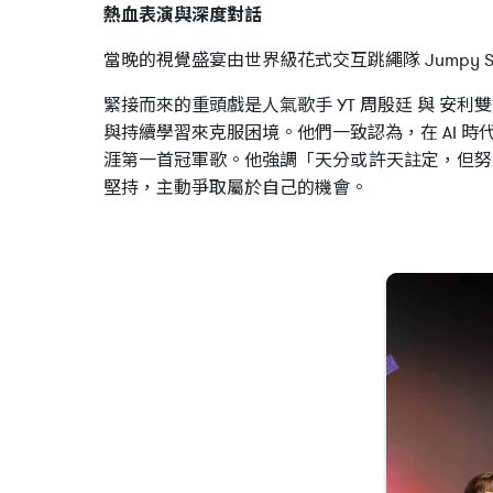
熱血表演與深度對話
當晚的視覺盛宴由世界級花式交互跳繩隊 Jumpy
緊接而來的重頭戲是人氣歌手 YT 周殷廷 與 安
與持續學習來克服困境。他們一致認為，在 AI
涯第一首冠軍歌。他強調「天分或許天註定，但努
堅持，主動爭取屬於自己的機會。