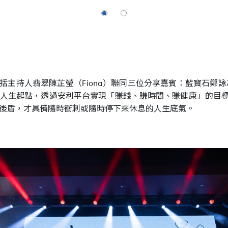
括主持人翡翠陳芷瑩（Fiona）聯同三位分享嘉賓：藍寶石鄭詠芯
同的人生起點，透過安利平台實現「賺錢、賺時間、賺健康」的目標
後盾，才具備隨時衝刺或隨時停下來休息的人生底氣。