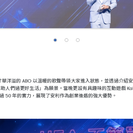
位才華洋溢的 ABO 以溫暖的歌聲帶領大家進入狀態，並透過介
助人們過更好生活」為願景。當晚更設有具趣味的互動遊戲 Kah
 50 年的實力，展現了安利作為創業後盾的強大優勢。