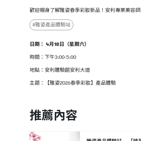
歡迎親身了解雅姿春季彩妝新品！安利專業美容師
#雅姿產品體驗站
日期： 4月18日（星期六）
時間：下午3:00-5:00
地點：安利體驗館安利大道
主題：【雅姿2026春季彩妝】產品體驗
推薦內容