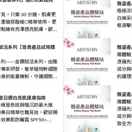
萃滋養系列】維C抗氧提亮
雅姿產
極速淡
見。只需 30 分鐘，肌膚更
白煥采
三重玻尿酸維C精華使用，更
根源擊退
輕鬆擁有亮澤透亮肌膚。歡迎
體驗璀
凝膠面膜！安利專業美容師將
已獨立
用方法，請預留時間參加！
鑽賦活系列【尊貴產品試用體
雅姿產
師將介
用體驗
加！
系列——金鑽賦活系列，由雅
憑藉先
膚專家研發，薈萃植物幹細胞
成分與
自身的能量機制，守護細胞生
的護理
三大金鑽賦活系列產品，包括
修復護
喚醒細胞活力！安利專業美容
精華）
雅姿產
姿夏日鑽白亮肌護膚指南
及使用方法，請預留時間參
方法，
用體驗
外線是色斑與暗沉的最大推
憑藉先
的美白精華也難見效。歡迎親
成分與
美肌防曬霜 SPF50+
致全方
全天屏障，阻截 UVA/UVB，
復護髮