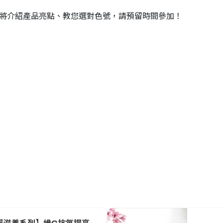
將介紹產品亮點、教您選對色號，請預留時間參加！