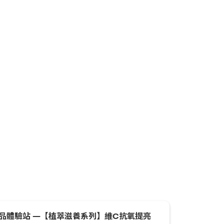
品體驗站 —【植萃滋養系列】維C抗氧提亮