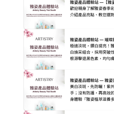
雅姿產品體驗站 —【雅
歡迎親身了解雅姿春季
介紹產品亮點、教您選
雅姿產品體驗站 — 璀
極速淡斑，鑽白提亮！雅
白煥采組合，採用突破
根源擊退黑色素，均勻膚色，
體驗璀璨鑽白煥采組合
已獨立發售的璀璨鑽白淡
師將介紹新產品的特點
雅姿產品體驗站 — 雅
加！
美白淡斑，先防曬！紫
手；沒有防護，再高效
身體驗「雅姿植萃滋養多效
PA++++ 」，為肌膚築起
預防日曬引致的色素沉