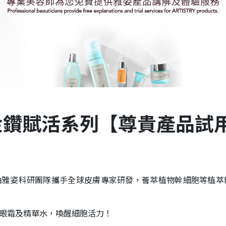
 金鑽賦活系列【尊貴產品試
由雅姿科研團隊攜手全球皮膚專家研發，薈萃植物幹細胞等植萃
眼霜及精華水，喚醒細胞活力！