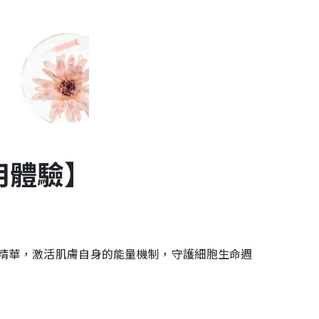
用體驗】
精華，激活肌膚自身的能量機制，守護細胞生命週