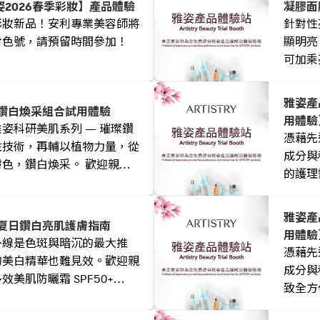
姿2026春季彩妝】產品體驗
凝膠面
彩妝新品！安利專業美容師將
針對性
對色號，請預留時間參加！
顯明亮
可加乘
親身了
介紹新
雅姿產
璨鑽白煥采組合試用體驗
用體驗
姿科研美肌系列 — 璀璨鑽
憑藉先
性技術，再輔以植物力量，從
成分與
鑽白煥采。 歡迎親身
的護理
（包括璀璨鑽白煥采精華及現
修復護
斑精華 ）！安利專業美容
精華）
雅姿產
及使用方法，請預留時間參
姿夏日鑽白亮肌護膚指南
方法，
用體驗
外線是色斑與暗沉的最大推
憑藉先
的美白精華也難見效。歡迎親
成分與
美肌防曬霜 SPF50+
致全方
全天屏障，阻截 UVA/UVB，
復護髮
澱。與「雅姿科研美肌系列璀