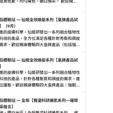
黑色素，均勻膚色，鑽白煥采。 歡迎親身
璨鑽白煥采組合（包括璀璨鑽白煥采精華及現
發售的璀璨鑽白淡斑精華 ）！安利專業美容
品體驗站 — 仙姬全效煥髮系列【皇牌產品試
紹新產品的特點及使用方法，請預留時間參
】（9月）
進的皮膚科學，仙姬研發出一系列融合植物性
科技的產品，全方位滿足各種針對秀髮和頭皮
需求。歡迎親身體驗四大皇牌產品（包括強韌
髮膜、防毛躁乳霜、健髮精華及豐盈防脫頭皮
！安利專業美容師將介紹新產品的特點及使用
品體驗站 — 仙姬全效煥髮系列【皇牌產品試
請預留時間參加！
】
進的皮膚科學，仙姬研發出一系列融合植物性
科技的產品，針對各種髮質和頭皮的需求，達
位護髮。歡迎親身體驗四大皇牌產品：強韌修
膜、防毛躁乳霜、健髮精華及豐盈防脫頭皮精
利專業美容師將介紹新產品的特點及使用方
品體驗站 — 全新【雅姿科研美肌系列—璀璨
預留時間參加！
采組合】
破，鑽白光采！全新雅姿科研美肌系列 — 璀