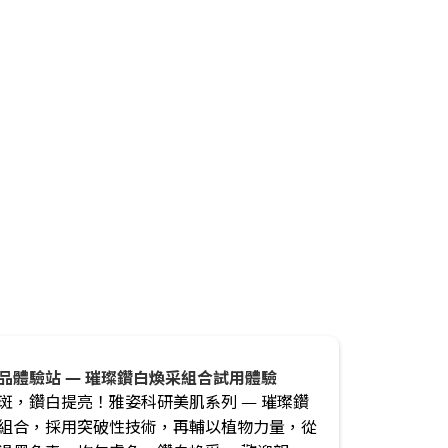
品體驗站 — 璀璨鑽白煥采組合試用體驗
斑，鑽白提亮！雅姿科研美肌系列 — 璀璨鑽
組合，採用突破性技術，再輔以植物力量，從