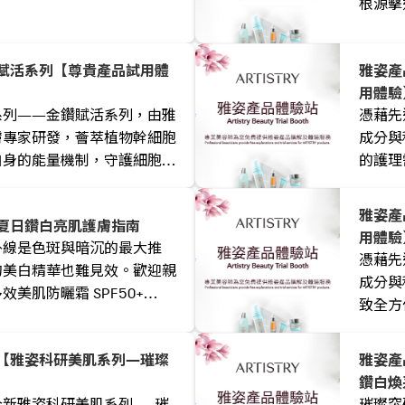
根源擊退
體驗璀
已獨立
鑽賦活系列【尊貴產品試用體
雅姿產
師將介
用體驗
加！
系列——金鑽賦活系列，由雅
憑藉先
膚專家研發，薈萃植物幹細胞
成分與
自身的能量機制，守護細胞生
的護理
三大金鑽賦活系列產品，包括
修復護
喚醒細胞活力！安利專業美容
精華）
雅姿產
姿夏日鑽白亮肌護膚指南
及使用方法，請預留時間參
方法，
用體驗
外線是色斑與暗沉的最大推
憑藉先
的美白精華也難見效。歡迎親
成分與
美肌防曬霜 SPF50+
致全方
全天屏障，阻截 UVA/UVB，
復護髮
澱。與「雅姿科研美肌系列璀
華！安
新【雅姿科研美肌系列—璀璨
雅姿產
使用，發揮更佳美白淡斑成
法，請
鑽白煥
紹「亮白淡斑+防護」的產
新雅姿科研美肌系列 — 璀
璀璨突