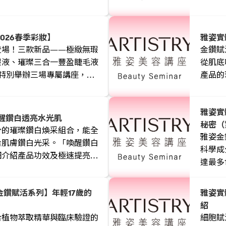
026春季彩妝】
雅姿實
登場！三款新品——極緻無瑕
金鑽賦
瑕液、璀璨三合一豐盈睫毛液
從肌底
特別舉辦三場專屬講座，現
產品的
專業妝效，教您打造精緻立體
留時間
雅姿實
喚醒鑽白透亮水光肌
秘密（
分的璀璨鑽白煥采組合，能全
雅姿金
拾肌膚鑽白光采。「喚醒鑽白
科學成
細介紹產品功效及極速提亮秘
達最多
的珍貴
間參加
金鑽賦活系列】年輕17歲的
雅姿實
紹
合植物萃取精華與臨床驗證的
細胞賦