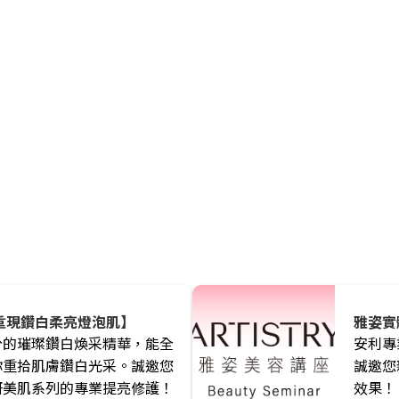
重現鑽白柔亮燈泡肌】
雅姿實
分的璀璨鑽白煥采精華，能全
安利專
你重拾肌膚鑽白光采。誠邀您
誠邀您
研美肌系列的專業提亮修護！
效果！