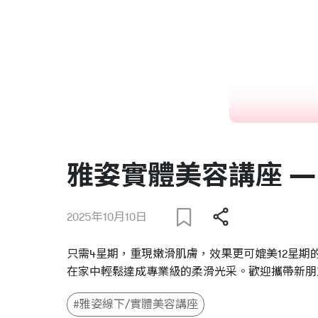
雅姿實體美容講座 —
2025年10月10日
只需4星期，重現嫩滑肌膚，效果更可媲美12星
在家中輕鬆達成專業級的柔滑光采。歡迎攜帶新朋
#雅姿線下/實體美容講座