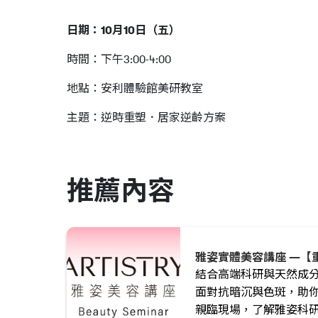
日期：10月10日（五）
時間：下午3:00-4:00
地點：安利體驗館美研教室
主題：逆時重塑．居家逆齡方案
推薦內容
雅姿實體美容講座 —【
結合高端科研與天然成
面對抗暗沉與色斑，助
親臨現場，了解雅姿科