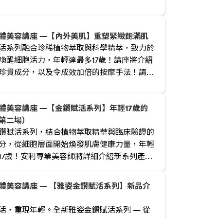
體美容講座 —【內外美肌】重塑緊緻飽滿肌
活系列融合珍稀植物萃取與科學精萃，致力於
喚醒細胞活力，年輕達最多17歲！講座將介紹
珍貴成分，以及令成效加倍的按摩手法！請預
參加！
體美容講座 —【金鑽賦活系列】年輕17歲的
第二場）
鑽賦活系列，結合植物萃取精華與臨床驗證的
分，從細胞層面開始煥發肌膚健康力量，年輕
17歲！安利專業美容師將詳細介紹新系列產品
成分，以及令成效加倍的按摩手法。請預留時
！
體美容講座 — 【雅姿金鑽賦活系列】新品介
活，重現年輕。全新雅姿金鑽賦活系列 — 從