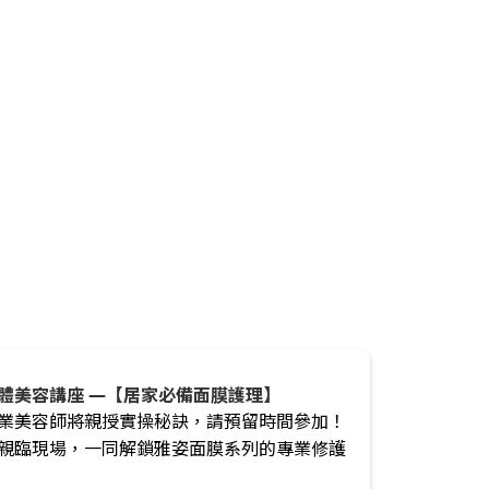
體美容講座 —【居家必備面膜護理】
業美容師將親授實操秘訣，請預留時間參加！
親臨現場，一同解鎖雅姿面膜系列的專業修護