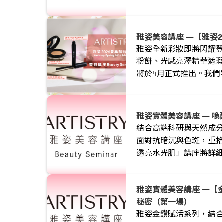
雅姿美容講座 —【雅姿2
雅姿全新彩妝即將閃耀
粉餅、光感亮澤精華遮
將於4月正式推出。我們
場拆解產品亮點、示範
妝容。
雅姿實體美容講座 — 
結合高端科研與天然成
面對抗暗沉與色斑，重
透亮水光肌」講座將詳
訣！請預留時間參加！
雅姿實體美容講座 —【
秘密（第一場）
雅姿金鑽賦活系列，結