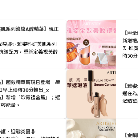
美肌系列淡紋A醇精華】現正
【🆕
新增禮
光痕迹✨ 雅姿科研美肌系列
⏰ 推
抗皺配方，重新定義視黃醇
時30
】超效精華篇現已登場｜🎁
【雅姿
早上10時30分推出_x
還在為
遇】新增「珍藏禮盒篇」；選
澤精華
年輕能量。
護．迎戰炎夏🌞
【金鑽