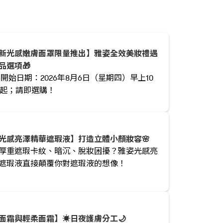
全新光感嫩膚面罩限量推出】雅姿全效美妝禮遇
品選項🎁
廣開始日期：2026年8月6日（星期四）早上10
分起；請即選購！
光感亮澤精華遮瑕液】打造立體小顏妝容🌸
厚重遮瑕卡紋、暗沉、脫妝困擾？雅姿光感亮
遮瑕液直接顛覆你對遮瑕液的想像！
面霜與輕柔面霜】☀️日夜護膚分工🌙