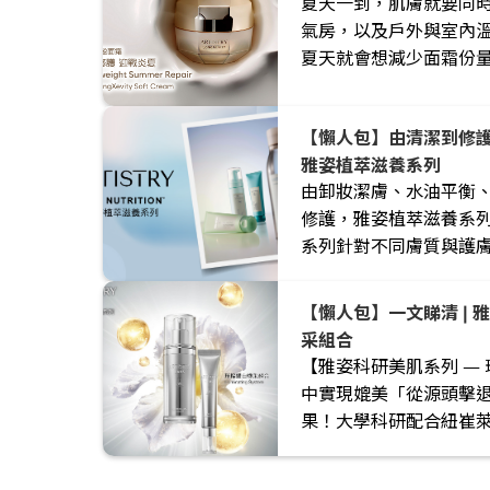
夏天一到，肌膚就要同
氣房，以及戶外與室內
夏天就會想減少面霜份
炎炎夏日，肌膚更需要
在於選擇質感更合適、
【懶人包】由清潔到修護
雅姿植萃滋養系列
由卸妝潔膚、水油平衡
修護，雅姿植萃滋養系
系列針對不同膚質與護
穩定、水潤與彈潤狀態
【懶人包】一文睇清 | 雅姿科研美肌系列璀璨鑽白煥
采組合
【雅姿科研美肌系列 —
中實現媲美「從源頭擊
果！大學科研配合紐崔萊
精華，還原肌膚鑽白光