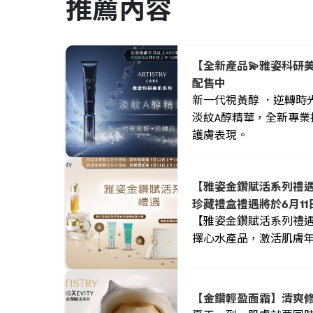
推薦內容
【全新產品💫雅姿科研
配售中
新一代視黃醇 ．逆轉時
淡紋A醇精華，全新專業
護膚表現。
【雅姿金鑽賦活系列禮遇
珍藏禮盒禮遇將於6月11日
【雅姿金鑽賦活系列禮
擇心水產品，激活肌膚
【金鑽輕盈面霜】清爽修