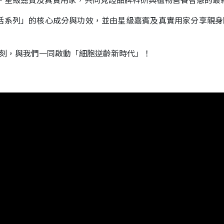
美容顧問、星級嘉賓及真實用家，共同見證品牌科研與植物營養智慧的最
「金鑽賦活系列」的核心成分與功效，並由星級嘉賓及真實用家分享
時刻，與我們一同啟動「細胞逆齡新時代」！