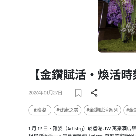
【金鑽賦活・煥活時刻
2026年01月27日
#雅姿
#健康之美
#金鑽賦活系列
#金
1 月 12 日，雅姿（Artistry）於香港 