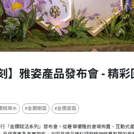
】雅姿產品發布會 - 精彩
鑽精華水
#金鑽眼霜
#金鑽面霜
JW 萬豪酒店舉行「金鑽賦活系列」發布會。從奢華優雅的會場佈置、