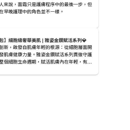
人來說，面霜只是護膚程序中的最後一步，但
在早晚護理中的角色並不一樣。
包】細胞級奢華美肌 | 雅姿金鑽賦活系列💎
創新，啟發自肌膚年輕的根源：從細胞層面開
發肌膚健康力量。雅姿金鑽賦活系列貫徹守護
整個細胞生命週期，賦活肌膚內在年輕，有效
月痕跡。