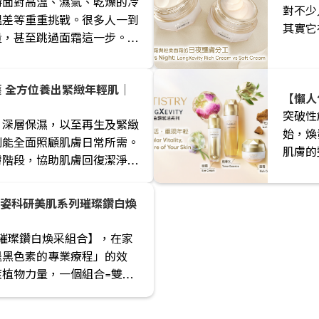
時面對高溫、濕氣、乾燥的冷
對不少
溫差等重重挑戰。很多人一到
其實它
量，甚至跳過面霜這一步。在
穩定而不厚重的修護，而關鍵
使用感佳的產品。
 全方位養出緊緻年輕肌｜
【懶人
突破性
、深層保濕，以至再生及緊緻
始，煥
列能全面照顧肌膚日常所需。
肌膚的
膚階段，協助肌膚回復潔淨、
對抗歲
，輕鬆養成健康透亮好膚質。
 璀璨鑽白煥采組合】，在家
退黑色素的專業療程」的效
植物力量，一個組合=雙重
采。