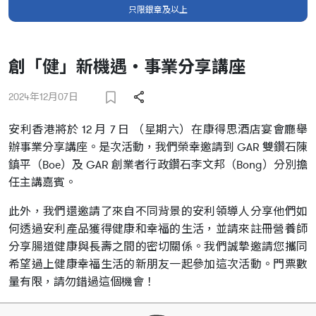
只限銀章及以上
創「健」新機遇‧事業分享講座
2024年12月07日
安利香港將於 12 月 7 日 （星期六）在康得思酒店宴會廳舉
辦事業分享講座。是次活動，我們榮幸邀請到 GAR 雙鑽石陳
鎮平（Boe）及 GAR 創業者行政鑽石李文邦（Bong）分別擔
任主講嘉賓。
此外，我們還邀請了來自不同背景的安利領導人分享他們如
何透過安利產品獲得健康和幸福的生活，並請來註冊營養師
分享腸道健康與長壽之間的密切關係。我們誠摯邀請您攜同
希望過上健康幸福生活的新朋友一起參加這次活動。門票數
量有限，請勿錯過這個機會！