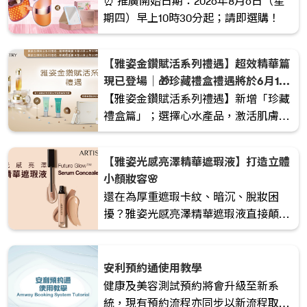
⏰ 推廣開始日期：2026年8月6日（星
期四）早上10時30分起；請即選購！
【雅姿金鑽賦活系列禮遇】超效精華篇
現已登場｜🎁珍藏禮盒禮遇將於6月11
日早上10時30分推出_x
【雅姿金鑽賦活系列禮遇】新增「珍藏
禮盒篇」；選擇心水產品，激活肌膚年
輕能量。
【雅姿光感亮澤精華遮瑕液】打造立體
小顏妝容🌸
還在為厚重遮瑕卡紋、暗沉、脫妝困
擾？雅姿光感亮澤精華遮瑕液直接顛覆
你對遮瑕液的想像！
安利預約通使用教學
健康及美容測試預約將會升級至新系
統，現有預約流程亦同步以新流程取