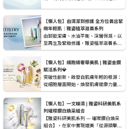
代，新系統使用方法將由安利專人教導
【懶人包】由清潔到修護 全方位養出緊
緻年輕肌｜雅姿植萃滋養系列
由卸妝潔膚、水油平衡、深層保濕，以
至再生及緊緻修護，雅姿植萃滋養系列
能全面照顧肌膚日常所需。系列針對不
同膚質與護膚階段，協助肌膚回復潔
【懶人包】細胞級奢華美肌 | 雅姿金鑽
淨、穩定、水潤與彈潤狀態，輕鬆養成
賦活系列💎
健康透亮好膚質。
突破性創新，啟發自肌膚年輕的根源：
從細胞層面開始，煥發肌膚健康力量。
雅姿金鑽賦活系列貫徹守護肌膚的整個
細胞生命週期，賦活肌膚內在年輕，有
【懶人包】一文睇清 | 雅姿科研美肌系
效對抗歲月痕跡。
列璀璨鑽白煥采組合
【雅姿科研美肌系列 — 璀璨鑽白煥采
組合】，在家中實現媲美「從源頭擊退