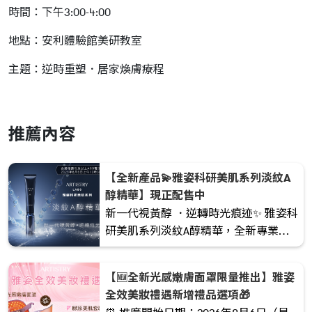
時間：下午3:00-4:00
地點：安利體驗館美研教室
主題：逆時重塑．居家煥膚療程
推薦內容
【全新產品💫雅姿科研美肌系列淡紋A
醇精華】現正配售中
新一代視黃醇 ．逆轉時光痕迹✨ 雅姿科
研美肌系列淡紋A醇精華，全新專業抗
皺配方，重新定義視黃醇護膚表現。
【🆕全新光感嫩膚面罩限量推出】雅姿
全效美妝禮遇新增禮品選項🎁