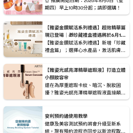
⏰ 推廣開始日期：2026年8月6日（星
期四）早上10時30分起；請即選購！
【雅姿金鑽賦活系列禮遇】超效精華篇
現已登場｜🎁珍藏禮盒禮遇將於6月11
日早上10時30分推出_x
【雅姿金鑽賦活系列禮遇】新增「珍藏
禮盒篇」；選擇心水產品，激活肌膚年
輕能量。
【雅姿光感亮澤精華遮瑕液】打造立體
小顏妝容🌸
還在為厚重遮瑕卡紋、暗沉、脫妝困
擾？雅姿光感亮澤精華遮瑕液直接顛覆
你對遮瑕液的想像！
安利預約通使用教學
健康及美容測試預約將會升級至新系
統，現有預約流程亦同步以新流程取