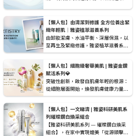
代，新系統使用方法將由安利專人教導
【懶人包】由清潔到修護 全方位養出緊
緻年輕肌｜雅姿植萃滋養系列
由卸妝潔膚、水油平衡、深層保濕，以
至再生及緊緻修護，雅姿植萃滋養系列
能全面照顧肌膚日常所需。系列針對不
同膚質與護膚階段，協助肌膚回復潔
【懶人包】細胞級奢華美肌 | 雅姿金鑽
淨、穩定、水潤與彈潤狀態，輕鬆養成
賦活系列💎
健康透亮好膚質。
突破性創新，啟發自肌膚年輕的根源：
從細胞層面開始，煥發肌膚健康力量。
雅姿金鑽賦活系列貫徹守護肌膚的整個
細胞生命週期，賦活肌膚內在年輕，有
【懶人包】一文睇清 | 雅姿科研美肌系
效對抗歲月痕跡。
列璀璨鑽白煥采組合
【雅姿科研美肌系列 — 璀璨鑽白煥采
組合】，在家中實現媲美「從源頭擊退