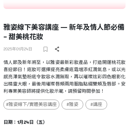
雅姿線下美容講座 — 新年及情人節必備
– 甜美桃花妝
2025年01月24日
情人節及新年將至，以雅姿最新彩妝產品，打造開運桃花妝
喜迎節日！底妝可選擇提亮柔膚底霜增添紅潤氣息，或以光
感亮澤氣墊粉底令妝容水潤無瑕，再以璀璨炫彩四色眼影化
出精靈大眼，最後用璀璨唇頰兩用胭脂點綴雙頰及唇部。安
利專業美容師將提供化妝示範，請預留時間參加！
#雅姿線下/實體美容講座
#雅姿
#講座
日期：1月24日（五）