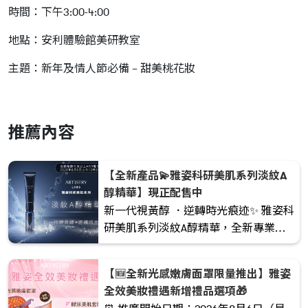
時間：下午3:00-4:00
地點：安利體驗館美研教室
主題：新年及情人節必備 – 甜美桃花妝
推薦內容
【全新產品💫雅姿科研美肌系列淡紋A
醇精華】現正配售中
新一代視黃醇 ．逆轉時光痕迹✨ 雅姿科
研美肌系列淡紋A醇精華，全新專業抗
皺配方，重新定義視黃醇護膚表現。
【🆕全新光感嫩膚面罩限量推出】雅姿
全效美妝禮遇新增禮品選項🎁