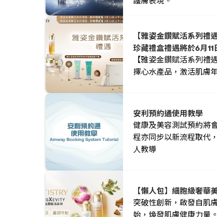
護膚表現。
【雅姿金鑽賦活系列禮遇
珍藏禮盒禮遇將於6月11日
【雅姿金鑽賦活系列禮
擇心水產品，激活肌膚
安利預約通使用教學
健康及美容測試預約將
程亦同步以新流程取代
人教導
【懶人包】細胞級奢華美肌
突破性創新，啟發自肌
始，煥發肌膚健康力量