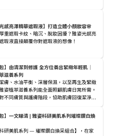
光感亮澤精華遮瑕液】打造立體小顏妝容🌸
厚重遮瑕卡紋、暗沉、脫妝困擾？雅姿光感亮
遮瑕液直接顛覆你對遮瑕液的想像！
包】由清潔到修護 全方位養出緊緻年輕肌｜
萃滋養系列
潔膚、水油平衡、深層保濕，以至再生及緊緻
雅姿植萃滋養系列能全面照顧肌膚日常所需。
對不同膚質與護膚階段，協助肌膚回復潔淨、
水潤與彈潤狀態，輕鬆養成健康透亮好膚質。
清 | 雅姿科研美肌系列璀璨鑽白煥
科研美肌系列 — 璀璨鑽白煥采組合】，在家