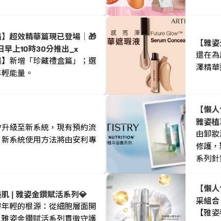
】超效精華篇現已登場｜🎁
【雅姿
早上10時30分推出_x
還在為
遇】新增「珍藏禮盒篇」；選
澤精華
年輕能量。
【懶人
雅姿植
會升級至新系統，現有預約流
由卸妝
，新系統使用方法將由安利專
修護，
系列針
穩定、
【懶人包】一文睇
 | 雅姿金鑽賦活系列💎
采組合
膚年輕的根源：從細胞層面開
【雅姿
。雅姿金鑽賦活系列貫徹守護