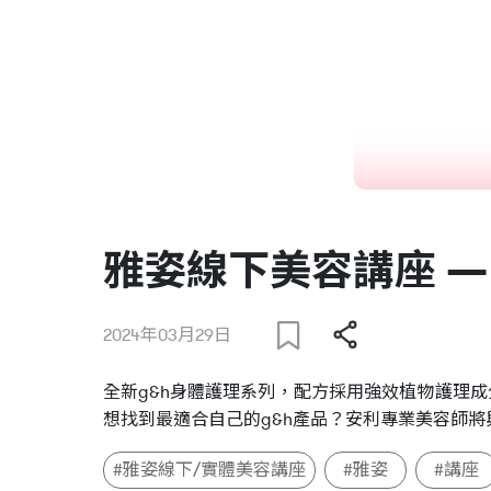
雅姿線下美容講座 
2024年03月29日
全新g&h身體護理系列，配方採用強效植物護理
想找到最適合自己的g&h產品？安利專業美容師
#雅姿線下/實體美容講座
#雅姿
#講座