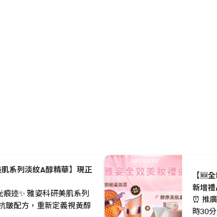
美肌系列淡紋A醇精華】現正
【🆕
新增禮
光痕迹✨ 雅姿科研美肌系列
⏰ 推
抗皺配方，重新定義視黃醇
時30