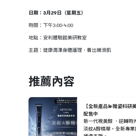
日期：
3
月
29
日（星期五）
時間：下午3:00-4:00
地點：安利體驗館美研教室
主題：
健康潤澤身體護理
．
養出嫩滑肌
推薦內容
【全新產品💫雅姿科研
配售中
新一代視黃醇 ．逆轉時
淡紋A醇精華，全新專業