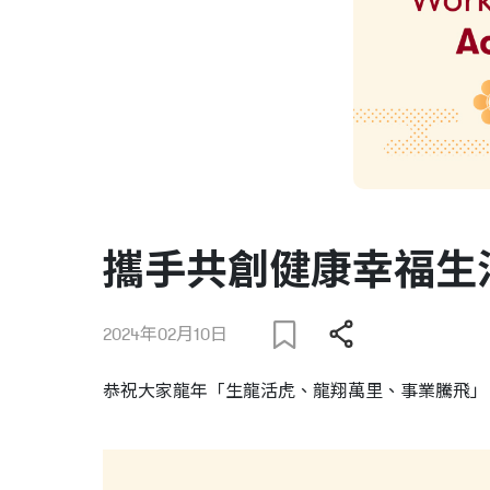
攜手共創健康幸福生
2024年02月10日
恭祝大家龍年「生龍活虎、龍翔萬里、事業騰飛」