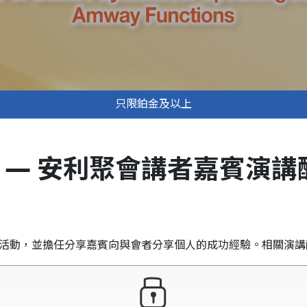
只限鉑金及以上
年度 — 安利聚會講者嘉賓演講
活動，並擔任分享嘉賓向與會者分享個人的成功經驗。相關演講